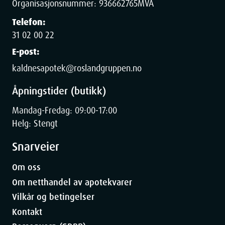
Organisasjonsnummer:
936662765
MVA
Telefon:
31 02 00 22
E-post:
kaldnesapotek@roslandgruppen.no
Åpningstider (butikk)
Mandag-Fredag: 09:00-17:00
Helg: Stengt
Snarveier
Om oss
Om netthandel av apotekvarer
Vilkår og betingelser
Kontakt