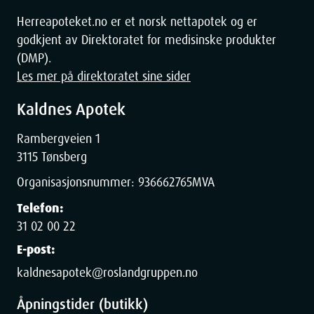
Herreapoteket.no er et norsk nettapotek og er
godkjent av Direktoratet for medisinske produkter
(DMP).
Les mer på direktoratet sine sider
Kaldnes Apotek
Rambergveien 1
3115 Tønsberg
Organisasjonsnummer:
936662765
MVA
Telefon:
31 02 00 22
E-post:
kaldnesapotek@roslandgruppen.no
Åpningstider (butikk)