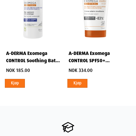
A-DERMA Exomega
A-DERMA Exomega
CONTROL Soothing Bath
CONTROL SPF50+
200 ml
solkrem 150 ml
NOK 185.00
NOK 334.00
Kjøp
Kjøp