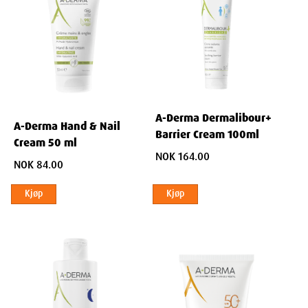
Zinc Coceth Sulfate Disodium Laureth Sulfosuccinate Avena Sativa
(Oat) Leaf/Stem Extract, (Avena Sativa Leaf/Stem Extract) Copper
Sulfate, Zinc Sulfate, Citric Acid, Coco-Glucoside, Glyceryl Oleate,
Hydrogenated Vegetable Glycerides Citrate Laureth-3 Maleic Acid,
Sodium Benzoate, Sodium Hydroxide, Tocopherol Trisodium
Ethylenediamine Disuccinate.
A-Derma Dermalibour+
A-Derma Hand & Nail
Barrier Cream 100ml
Cream 50 ml
NOK 164.00
NOK 84.00
Kjøp
Kjøp