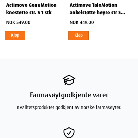
Actimove GenuMotion
Actimove TaloMotion
Weight
183
g
knestøtte str. S 1 stk
ankelstøtte høyre str S 1
stk
NOK 549.00
NOK 449.00
Kjøp
Kjøp
Farmasøytgodkjente varer
Kvalitetsprodukter godkjent av norske farmasøyter.