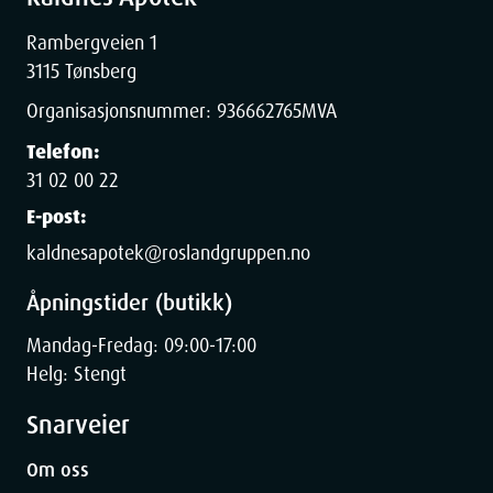
Rambergveien 1
3115 Tønsberg
Organisasjonsnummer:
936662765
MVA
Telefon:
31 02 00 22
E-post:
kaldnesapotek@roslandgruppen.no
Åpningstider (butikk)
Mandag-Fredag: 09:00-17:00
Helg: Stengt
Snarveier
Om oss