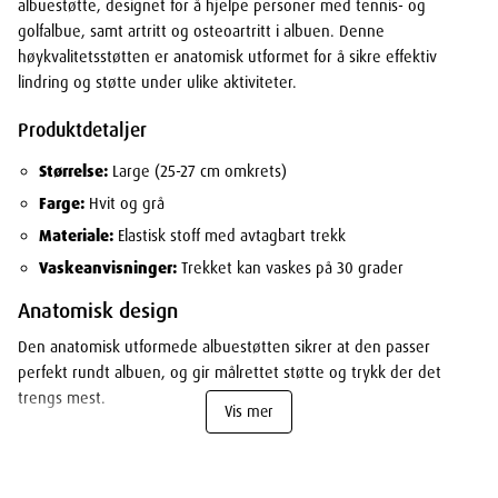
albuestøtte, designet for å hjelpe personer med tennis- og
golfalbue, samt artritt og osteoartritt i albuen. Denne
høykvalitetsstøtten er anatomisk utformet for å sikre effektiv
lindring og støtte under ulike aktiviteter.
Produktdetaljer
Størrelse:
Large (25-27 cm omkrets)
Farge:
Hvit og grå
Materiale:
Elastisk stoff med avtagbart trekk
Vaskeanvisninger:
Trekket kan vaskes på 30 grader
Anatomisk design
Den anatomisk utformede albuestøtten sikrer at den passer
perfekt rundt albuen, og gir målrettet støtte og trykk der det
trengs mest.
Vis mer
Motion comfort zone
Utrustet med Motion Comfort Zone, garanterer denne