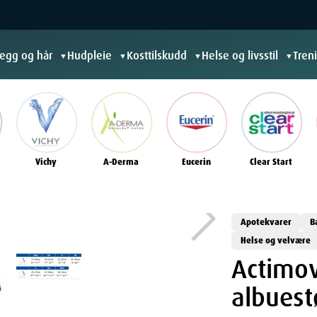
jegg og hår
Hudpleie
Kosttilskudd
Helse og livsstil
Tren
▼
▼
▼
▼
Vichy
A-Derma
Eucerin
Clear Start
Apotekvarer
B
Helse og velvære
Actimov
albuestø