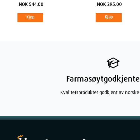
stk
stk
NOK 544.00
NOK 295.00
Kjøp
Kjøp
Farmasøytgodkjente
Kvalitetsprodukter godkjent av norske