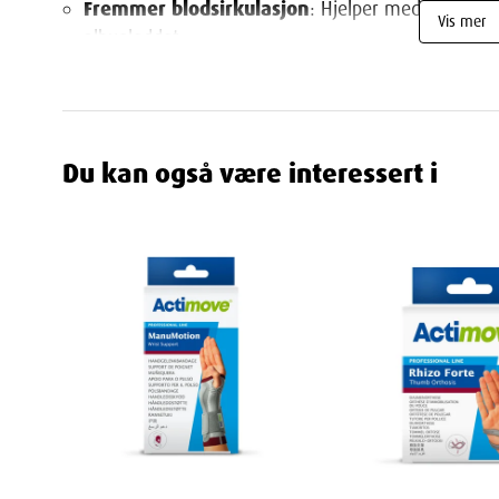
Fremmer blodsirkulasjon
: Hjelper med å reduser
Vis mer
albueleddet.
Elastisk og sikker passform
: Holder seg godt på
bredde og lengde.
Vaskbart trekk
: Avtagbart og vaskbart trekk for 
Du kan også være interessert i
Størrelse Medium (23-25 cm)
: Mål rundt undera
størrelse.
Tilgjengelige størrelser:
Actimove EpiMotion Albuestøtte
finnes i størrelse
måleskjema for å finne den perfekte passformen:
Må
Egenskaper
Navn
: Actimove EpiMotion albuestøtte str M 1 stk