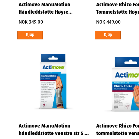
Leverandør
:
Actimove ManuMotion
Actimove Rhizo Fo
Varenummer
: 852122
Håndleddstøtte Høyre
Tommelstøtte Høyr
Størrelse Small 1 stk
Medium 1 stk
NOK 349.00
NOK 449.00
Kjøp
Kjøp
Dimensjo
Width
Height
Depth
Weight
Actimove ManuMotion
Actimove Rhizo Fo
håndleddstøtte venstre str S 1
tommelstøtte venst