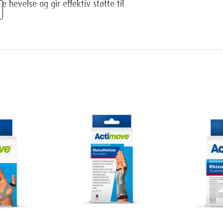
e hevelse og gir effektiv støtte til
 plass under bruk, og er elastisk både i
enkel rengjøring, kan vaskes på 30 grader.
rmen, 12 cm under albuen, for å finne riktig
ne XXS, XS, S, M, L, XL og XXL. Se
leskjema