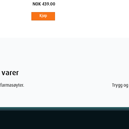
Large 1 stk
NOK 439.00
Kjøp
 varer
 farmasøyter.
Trygg og 