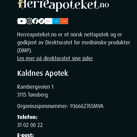
Herreapoteket.no er et norsk nettapotek og er
godkjent av Direktoratet for medisinske produkter
(DMP).
Les mer på direktoratet sine sider
Kaldnes Apotek
Rambergveien 1
3115 Tønsberg
Organisasjonsnummer:
936662765
MVA
Telefon:
31 02 00 22
E-post: