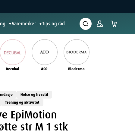
ing
Varemerker
Tips og råd
▼
▼
Decubal
ACO
Bioderma
andasje
Helse og livsstil
Trening og aktivitet
e EpiMotion
tte str M 1 stk