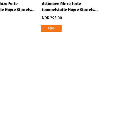
hizo Forte
Actimove Rhizo Forte
te Høyre Størrelse
tommelstøtte Høyre Størrelse
Large 1 stk
NOK 295.00
Kjøp