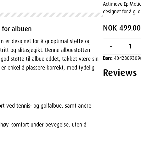
Actimove EpiMotio
designet for å gi 
NOK 499.00
 for albuen
m er designet for å gi optimal støtte og
-
ritt og slitasjegikt. Denne albuestøtten
Ean:
4042809309
god støtte til albueleddet, takket være sin
 er enkel å plassere korrekt, med tydelig
Reviews
ort ved tennis- og golfalbue, samt andre
re høy komfort under bevegelse, uten å