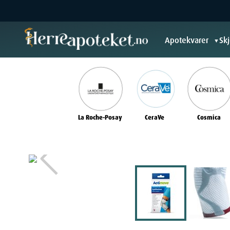
Apotekvarer
Sk
▼
La Roche-Posay
CeraVe
Cosmica