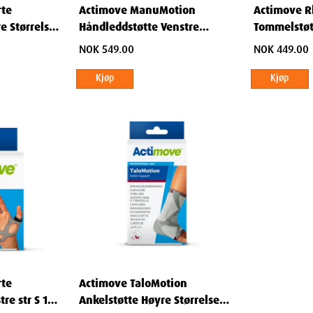
rte
Actimove ManuMotion
Actimove R
e Størrelse
Håndleddstøtte Venstre
Tommelstøt
Størrelse Large 1 stk
Small 1 stk
NOK 549.00
NOK 449.00
Kjøp
Kjøp
ner
10.7
cm
3
cm
24.5
cm
183
g
rte
Actimove TaloMotion
re str S 1
Ankelstøtte Høyre Størrelse