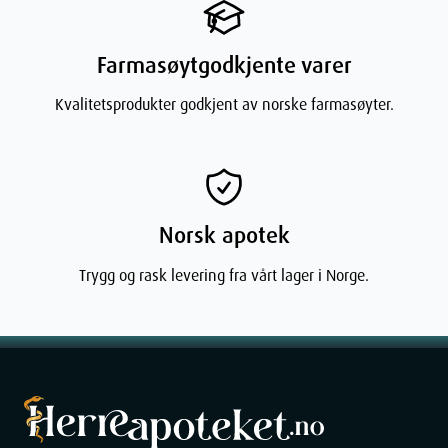
katt samtidig?
dersom du har flere kjæledyr i
husstanden.
Farmasøytgodkjente varer
Hvorfor er
Mens probiotika er gode bakterier, er postbiotika
Kvalitetsprodukter godkjent av norske farmasøyter.
postbiotika
de gunstige biproduktene disse bakteriene
viktig?
produserer. Dette gir en raskere støtte til
tarmens slimhinne og immunforsvar.
Norsk apotek
Trygg og rask levering fra vårt lager i Norge.