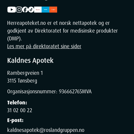
Herreapoteket.no er et norsk nettapotek og er
godkjent av Direktoratet for medisinske produkter
(DMP).
Les mer på direktoratet sine sider
Kaldnes Apotek
Rambergveien 1
3115 Tønsberg
Organisasjonsnummer:
936662765
MVA
Telefon:
31 02 00 22
E-post:
kaldnesapotek@roslandgruppen.no