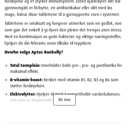
fordøyelse og et styrket immunsystem. Enten kjæledyret ditt har
gjennomgått et fôrbytte, en antibiotikakur eller slitt med løs
mage, bidrar disse tablettene til å gjenopprette roen i systemet.
Tablettene er smaksatt og fungerer utmerket som en godbit, noe
som gjør det enkelt å gi dyret den pleien det trenger uten stress.
Med en kombinasjon av gode bakterier og viktige næringsstoffer,
hjelper du din firbeinte venn tilbake til toppform.
Hvorfor velge Aptus Bonbelly?
Total tarmpleie:
Inneholder både pre-, pro- og postbiotika for
maksimal effekt.
B-vitamin-boost:
Beriket med vitamin B1, B2, B3 og B6 som
støtter fordøyelsen.
Elektrolytter:
Hjelper til med å opprettholde væskebalansen,
Vis mer
noe som er avgjørende etter diaré.
Enkel dosering:
Smaksatte tabletter som dyret vil elske.
Bred effekt:
Støtter både mikrobiomet i tarmen og det
generelle immunsystemet.