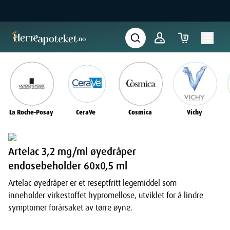
La Roche-Posay
CeraVe
Cosmica
Vichy
Artelac 3,2 mg/ml øyedråper
endosebeholder 60x0,5 ml
Artelac øyedråper er et reseptfritt legemiddel som
inneholder virkestoffet hypromellose, utviklet for å lindre
symptomer forårsaket av tørre øyne.