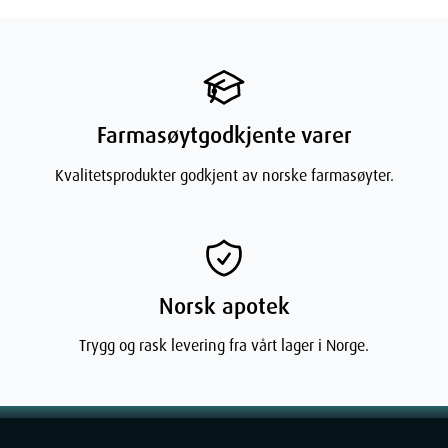
Height
6
cm
Depth
14
cm
Farmasøytgodkjente varer
Weight
128
g
Kvalitetsprodukter godkjent av norske farmasøyter.
Norsk apotek
Trygg og rask levering fra vårt lager i Norge.