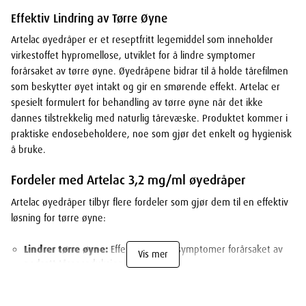
Effektiv Lindring av Tørre Øyne
Artelac øyedråper er et reseptfritt legemiddel som inneholder
virkestoffet hypromellose, utviklet for å lindre symptomer
forårsaket av tørre øyne. Øyedråpene bidrar til å holde tårefilmen
som beskytter øyet intakt og gir en smørende effekt. Artelac er
spesielt formulert for behandling av tørre øyne når det ikke
dannes tilstrekkelig med naturlig tårevæske. Produktet kommer i
praktiske endosebeholdere, noe som gjør det enkelt og hygienisk
å bruke.
Fordeler med Artelac 3,2 mg/ml øyedråper
Artelac øyedråper tilbyr flere fordeler som gjør dem til en effektiv
løsning for tørre øyne:
Lindrer tørre øyne:
Effektivt lindrer symptomer forårsaket av
Vis mer
nedsatt tåreproduksjon.
Smørende effekt:
Bidrar til å holde tårefilmen intakt og
beskytter øynene.