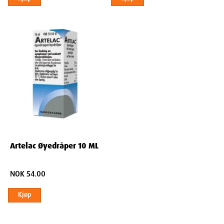
Leverandør
: Bausch & Lomb
Varenummer:
418896
ATC-kode:
S01XA20
Ingredienser
Virkestoff: 1 ml inneholder hypromellose 3,20 mg. Hjelpestoffer:
Dinatriumfosfatdodekahydrat, natriumdihydrogenfosfatdihydrat,
sorbitol, vann til injeksjonsvæsker
Artelac Øyedråper 10 ML
Dimensjoner
NOK 54.00
Kjøp
Width
7.6
cm