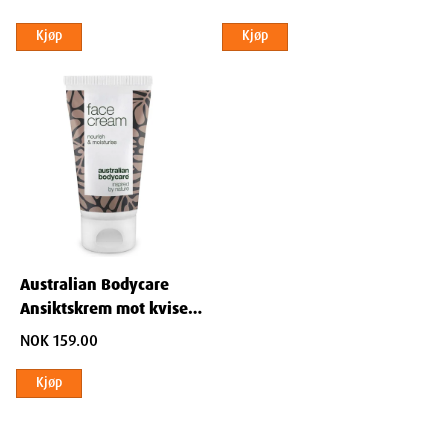
Kjøp
Kjøp
Australian Bodycare
Ansiktskrem mot kviser
50 ml
NOK 159.00
Kjøp