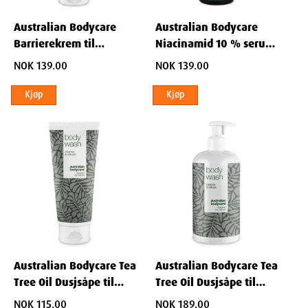
Australian Bodycare
Australian Bodycare
Barrierekrem til
Niacinamid 10 % serum
irritasjon i underlivet
til kviser 30 ml
NOK 139.00
NOK 139.00
100 ml
Kjøp
Kjøp
Australian Bodycare Tea
Australian Bodycare Tea
Tree Oil Dusjsåpe til
Tree Oil Dusjsåpe til
uren hud 200 ml
uren hud 500 ml
NOK 115.00
NOK 189.00