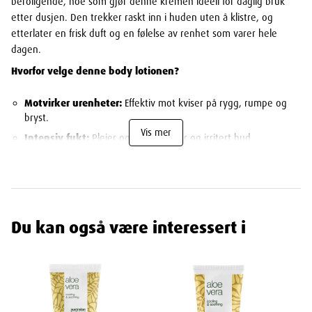
beroligende, noe som gjør denne kremen ideell for daglig bruk
etter dusjen. Den trekker raskt inn i huden uten å klistre, og
etterlater en frisk duft og en følelse av renhet som varer hele
dagen.
Hvorfor velge denne body lotionen?
Motvirker urenheter:
Effektiv mot kviser på rygg, rumpe og
bryst.
Vis mer
Intensiv fukt:
Pleier og mykgjør tørr og irritert hud.
Naturlig tetreolje:
Inneholder 100 % naturlig olje fra Australia
med rensende effekt.
Daglig pleie:
Lett konsistens som passer alle hudtyper, også
sensitiv hud.
Du kan også være interessert i
Forebyggende:
Bidrar til å opprettholde hudens naturlige
bakterieflora og barriere.
Egenskaper