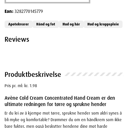
Ean:
3282770145779
Apotekvarer
Hånd og fot
Hud og hår
Hud og kroppspleie
Reviews
Produktbeskrivelse
Pris pr. ml: kr. 1.98
Avène Cold Cream Concentrated Hand Cream er den
ultimate redningen for tørre og sprukne hender
Er du lei av å kjempe mot tørre, sprukne hender som aldri synes å
bli myke og komfortable? Drømmer du om en håndkrem som ikke
bare fukter, men også beskytter hendene dine mot harde