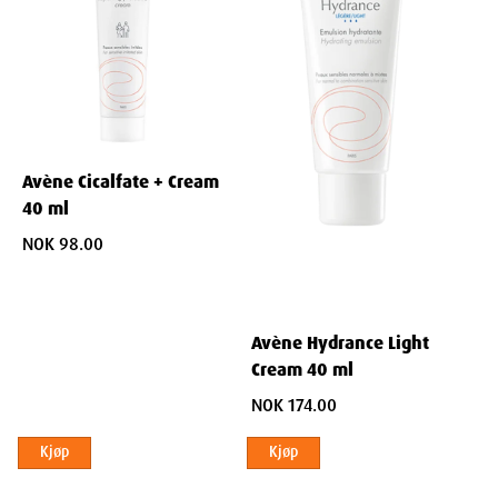
Fuktighetsbevarende
: Hjelper huden med å holde på
fuktigheten, motvirker uttørring.
Cold Cream: Den klassiske beskytteren
Cold Cream-teknologien er nøkkelen til denne håndkremens
effektivitet:
Avène Cicalfate + Cream
Intenst Nærende
: Tilfører essensielle fettstoffer som huden
40 ml
trenger.
NOK 98.00
Beskyttende Barriere
: Skaper et skjold mot vind, kulde og
andre ytre påkjenninger.
Langvarig Virkning
: Holder hendene myke og beskyttet over
tid.
Avène Hydrance Light
Cream 40 ml
Innovative fuktighetsgivere
NOK 174.00
En nøye utvalgt blanding av fuktighetsgivere sikrer optimal
hydrering:
Kjøp
Kjøp
Dyptgående Fuktighet
: Trenger ned i hudens dypere lag for