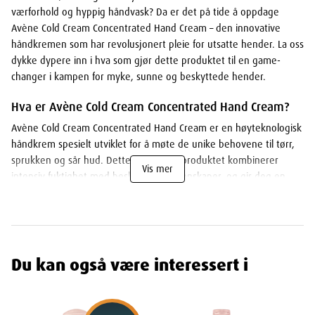
værforhold og hyppig håndvask? Da er det på tide å oppdage
Avène Cold Cream Concentrated Hand Cream – den innovative
håndkremen som har revolusjonert pleie for utsatte hender. La oss
dykke dypere inn i hva som gjør dette produktet til en game-
changer i kampen for myke, sunne og beskyttede hender.
Hva er Avène Cold Cream Concentrated Hand Cream?
Avène Cold Cream Concentrated Hand Cream er en høyteknologisk
håndkrem spesielt utviklet for å møte de unike behovene til tørr,
sprukken og sår hud. Dette innovative produktet kombinerer
Vis mer
intensiv fuktighet med beskyttende egenskaper, og gir deg en
komplett løsning for å reparere, pleie og beskytte hendene dine –
alt i én rik, men ikke-klebrig formulering.
Nøkkelegenskaper som skiller den ut:
Du kan også være interessert i
Intensiv Reparasjon
: Gir umiddelbar lindring og fuktighet til
ekstremt tørre hender.
Vannavvisende Egenskaper
: Beskytter hendene selv ved