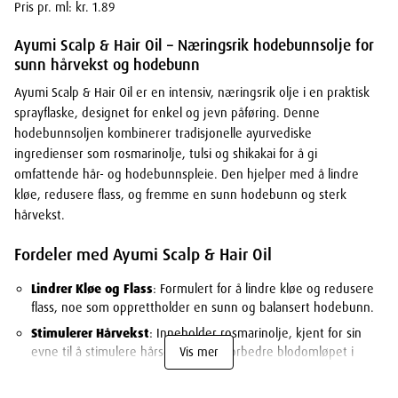
Pris pr. ml: kr. 1.89
Ayumi Scalp & Hair Oil – Næringsrik hodebunnsolje for
sunn hårvekst og hodebunn
Ayumi Scalp & Hair Oil er en intensiv, næringsrik olje i en praktisk
sprayflaske, designet for enkel og jevn påføring. Denne
hodebunnsoljen kombinerer tradisjonelle ayurvediske
ingredienser som rosmarinolje, tulsi og shikakai for å gi
omfattende hår- og hodebunnspleie. Den hjelper med å lindre
kløe, redusere flass, og fremme en sunn hodebunn og sterk
hårvekst.
Fordeler med Ayumi Scalp & Hair Oil
Lindrer Kløe og Flass
: Formulert for å lindre kløe og redusere
flass, noe som opprettholder en sunn og balansert hodebunn.
Stimulerer Hårvekst
: Inneholder rosmarinolje, kjent for sin
evne til å stimulere hårsekkene og forbedre blodomløpet i
Vis mer
hodebunnen.
Dyp Fuktighet
: Sesamolje og mandelolje gir intens fuktighet