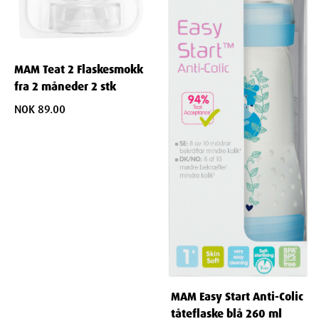
Våre farmasøyter er her for å veilede deg i valg av tåteflasker
og tilbehør, slik at du kan finne den løsningen som passer
best for deg og din baby, og sikrer en komfortabel og trygg
mating.
MAM Teat 2 Flaskesmokk
fra 2 måneder 2 stk
NOK 89.00
MAM Easy Start Anti-Colic
tåteflaske blå 260 ml