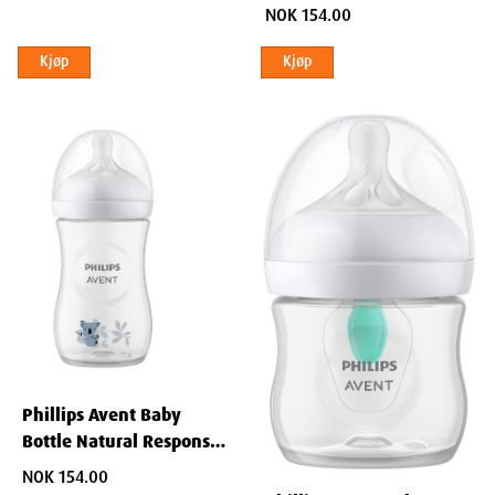
Giraffe 260 ml
NOK 154.00
Kjøp
Kjøp
Phillips Avent Baby
Bottle Natural Response
Koala 260 ml
NOK 154.00