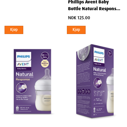
Phillips Avent Baby
Bottle Natural Response
AirFree Vent 0 mnd+ 125
NOK 125.00
ml
Kjøp
Kjøp