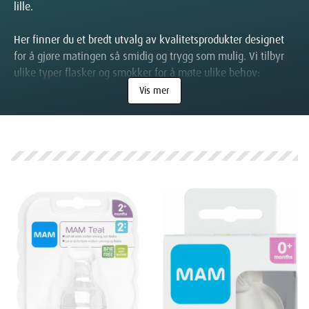
lille.
Her finner du et bredt utvalg av kvalitetsprodukter designet
for å gjøre matingen så smidig og trygg som mulig. Vi tilbyr
ulike typer flasker og smokker for å møte ulike behov:
Vis mer
Anti-kolikk-systemer:
Flasker med innovative ventiler som
reduserer luftinntak, og dermed bidrar til å forebygge kolikk,
luft i magen og ubehag.
Materialer:
Velg mellom flasker i slitesterkt glass, lett plast
(BPA-fri) eller hygienisk silikon, alt etter dine preferanser.
Ulike strømninger:
Smokker med forskjellige hullstørrelser
og utforminger for å tilpasse seg babyens alder og sugekraft,
og for å etterligne brystet.
Enkel rengjøring:
Flasker og tilbehør som er lette å
demontere og rengjøre, noe som er avgjørende for god
hygiene.
Komplette sett:
Startpakker med ulike flaskestørrelser og
smokker for å gjøre valget enklere.