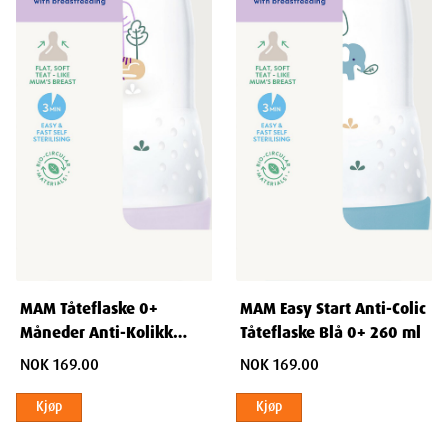
MAM Tåteflaske 0+
MAM Easy Start Anti-Colic
Måneder Anti-Kolikk
Tåteflaske Blå 0+ 260 ml
260ml 1 stk
NOK 169.00
NOK 169.00
Kjøp
Kjøp