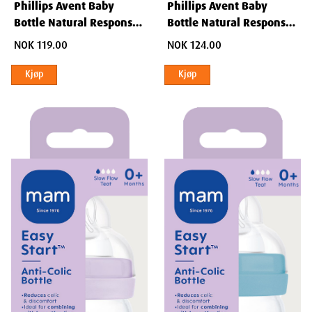
Phillips Avent Baby
Phillips Avent Baby
Bottle Natural Response 1
Bottle Natural Response
mnd+ 260 ml
0 mnd+ 125 ml
NOK 124.00
NOK 119.00
Kjøp
Kjøp