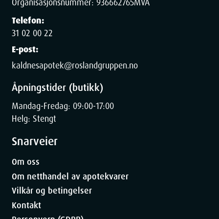
Organisasjonsnummer:
936662765
MVA
Telefon:
31 02 00 22
E-post:
Dimensjoner
kaldnesapotek@roslandgruppen.no
Åpningstider (butikk)
Width
8.5
cm
Mandag-Fredag: 09:00-17:00
Height
6
cm
Helg: Stengt
Snarveier
Depth
13.5
cm
Om oss
Weight
222
g
Om netthandel av apotekvarer
Vilkår og betingelser
Kontakt