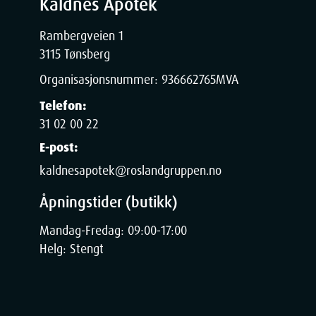
Kaldnes Apotek
Rambergveien 1
3115 Tønsberg
Organisasjonsnummer:
936662765
MVA
Telefon:
31 02 00 22
E-post:
kaldnesapotek@roslandgruppen.no
Åpningstider (butikk)
Mandag-Fredag: 09:00-17:00
Helg: Stengt