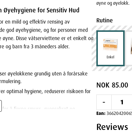
øyne og øyelokk.
m Øyehygiene for Sensitiv Hud
Rutine
for en mild og effektiv rensing av
lde god øyehygiene, og for personer med
e øyne. Disse våtserviettene er et enkelt og
ere og barn fra 3 måneders alder.
Enkel
ser øyelokkene grundig uten å forårsake
ormulering.
NOK 85.00
rer optimal hygiene, reduserer risikoen for
-
t for å fjerne smuss, øyensekret og
Ean:
3662042006
Reviews
produkter og kan brukes direkte uten