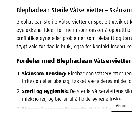
Blephaclean Sterile Våtservietter – Skånso
Blephaclean sterile våtservietter er spesielt utviklet 
øyelokkene. Ideell for menn som ønsker å opprettho
ømfintlige øyne eller problemer som blefaritt og tørr
trygt valg for daglig bruk, også for kontaktlinsebruk
Fordeler med Blephaclean Våtservietter
Skånsom Rensing:
Blephaclean våtservietter ren
irritasjon eller ubehag, takket være deres milde f
Steril og Hygienisk:
De sterile våtserviettene sik
infeksjoner, og bidrar til å holde øynene friske.
Vis mer
Fjerner Smuss og Øyensekret:
Effektivt designe
urenheter som samler seg rundt øyelokkene.
Enkel i Bruk:
Våtserviettene krever ingen ekstra 