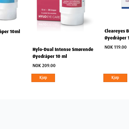
Cleareyes B
åper 10ml
Øyedråper 
NOK 119.00
 Glycine, Propylene Glycol, PEG 6 Caprylic /
Hylo-Dual Intense Smørende
Øyedråper 10 ml
 Sodium Hydroxide, Potassium Phosphate,
ulphate, Retinol, Sodium Hyaluronate
NOK 209.00
Kjøp
Kjøp
ner
7.5
cm