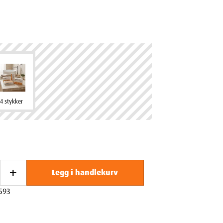
4 stykker
+
Legg i handlekurv
593