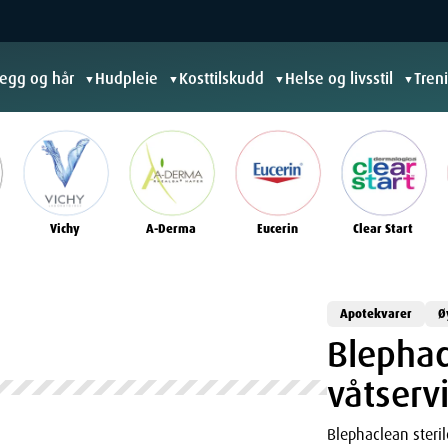
jegg og hår
Hudpleie
Kosttilskudd
Helse og livsstil
Tren
▼
▼
▼
▼
Vichy
A-Derma
Eucerin
Clear Start
Apotekvarer
Ø
Blephac
våtserv
Blephaclean steril