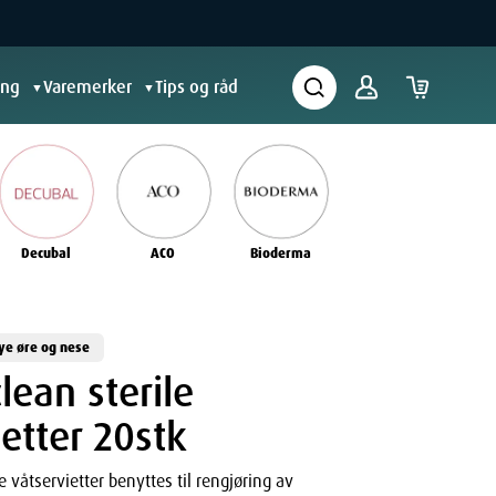
ing
Varemerker
Tips og råd
▼
▼
Decubal
ACO
Bioderma
ye øre og nese
lean sterile
ietter 20stk
e våtservietter benyttes til rengjøring av