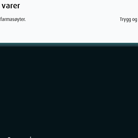
 varer
3.59
cm
 farmasøyter.
Trygg og 
12.7
cm
77
g