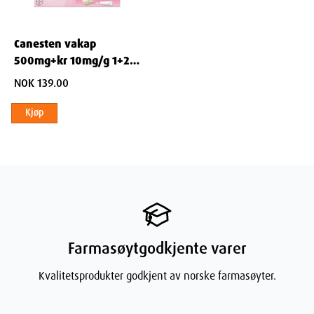
Canesten vakap
500mg+kr 10mg/g 1+20
KOMBPK
NOK 139.00
Kjøp
Farmasøytgodkjente varer
Kvalitetsprodukter godkjent av norske farmasøyter.