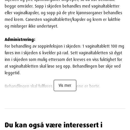
begge områder. Sopp i skjeden behandles med vaginaltabletter
eller vaginalkapsler, og sopp på de ytre kjønnsorganer behandles
med krem. Canesten vaginaltabletter/kapsler og krem er luktfrie
og misfarger ikke undertøyet.
Administrering:
For behandling av soppinfeksjon i skjeden: 1 vaginaltablett 100 mg
føres inn i skjeden 6 kvelder på rad. Sett vaginaltabletten så dypt
inn i skjeden som mulig ettersom det kreves en viss fuktighet for
at vaginaltabletten skal løse seg opp. Behandlingen bør skje ved
leggetid.
Vis mer
Behandlingen skal fullføres selv om plagene er borte.
Viktig informasjon:
Behandling skal ikke startes uten at lege først er rådført dersom
det er første gang du har infeksjon i underlivet eller ved gjentatte
infeksjoner de siste to måneder.
Du kan også være interessert i