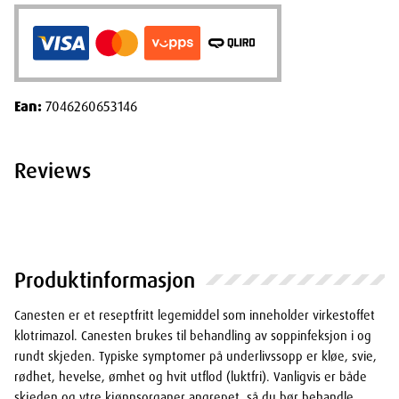
Ean:
7046260653146
Reviews
Produktinformasjon
Canesten er et reseptfritt legemiddel som inneholder virkestoffet
klotrimazol. Canesten brukes til behandling av soppinfeksjon i og
rundt skjeden. Typiske symptomer på underlivssopp er kløe, svie,
rødhet, hevelse, ømhet og hvit utflod (luktfri). Vanligvis er både
skjeden og ytre kjønnsorganer angrepet, så du bør behandle