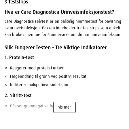
3 Teststrips
Hva er Care Diagnostica Urinveisinfeksjonstest?
Care Diagnostica selvtest er en pålitelig hjemmetest for påvisning
av urinveisinfeksjon. Pakken inneholder tre teststrips som enkelt
kan brukes hjemme for å undersøke om du har urinveisinfeksjon.
Slik Fungerer Testen - Tre Viktige Indikatorer
1. Protein-test
Reagerer med protein i urinen
Fargeendring til grønn ved positivt resultat
Indikerer mulig urinveisinfeksjon
2. Nitritt-test
Påviser gramnegative bakterier
Vis mer
Rosa farge indikerer positiv test
Reagerer på bakteriell omdannelse av nitrat