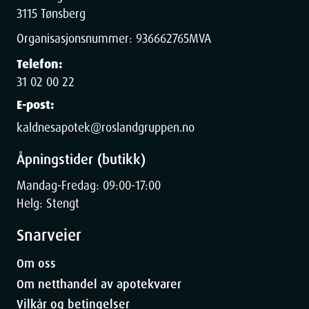
Width
6.1
cm
3115 Tønsberg
Organisasjonsnummer:
936662765
MVA
Height
2.5
cm
Telefon:
Depth
17.39
cm
31 02 00 22
E-post:
Weight
26
g
kaldnesapotek@roslandgruppen.no
Åpningstider (butikk)
Mandag-Fredag: 09:00-17:00
Helg: Stengt
Snarveier
Om oss
Om netthandel av apotekvarer
Vilkår og betingelser