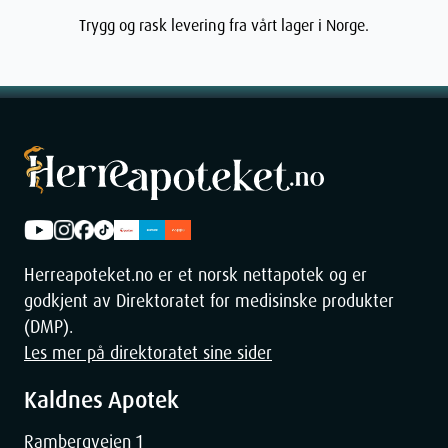
Trygg og rask levering fra vårt lager i Norge.
SKU: 936694
Forpakningsstørrelse: 3 stk
Klassifisering: Medisinsk Utstyr
Ingredienser
Pakken inneholder bruksanvisning med fargetabell for vurdering
av testresultat og tre foliepakninger som hver inneholder en
teststrimmel og et tørkemiddel.
Herreapoteket.no er et norsk nettapotek og er
godkjent av Direktoratet for medisinske produkter
(DMP).
Les mer på direktoratet sine sider
Dimensjoner
Kaldnes Apotek
Rambergveien 1