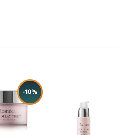
-
10
%