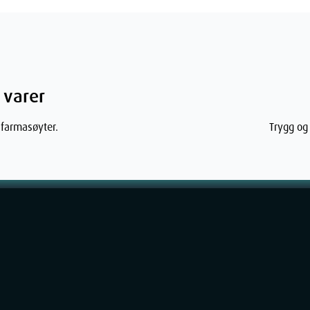
g og fuktighet.
 varer
 farmasøyter.
Trygg og 
 sensitiv hud.
 uten Parfyme For?
nsome formelen er perfekt for hud som
t for de som er sensitive til duftstoffer.
egnet for alle, uavhengig av hudtype.