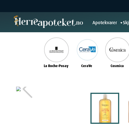
Apotekvarer
Sk
▼
La Roche-Posay
CeraVe
Cosmica