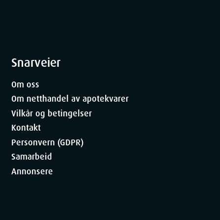
å motvirke tørrhet og irritasjon.
ultimate løsningen for de som ønsker en
 rike formel av vegetabilske oljer og
esielt egnet for tørr og sensitiv hud. Opplev
Snarveier
Om oss
Om netthandel av apotekvarer
Vilkår og betingelser
Kontakt
Personvern (GDPR)
Samarbeid
Annonsere