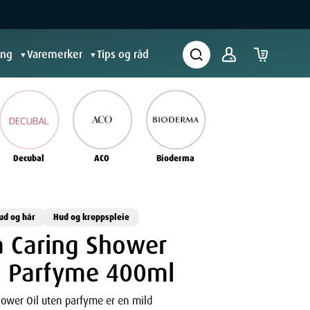
ing
Varemerker
Tips og råd
▼
▼
Decubal
ACO
Bioderma
ud og hår
Hud og kroppspleie
 Caring Shower
n Parfyme 400ml
ower Oil uten parfyme er en mild