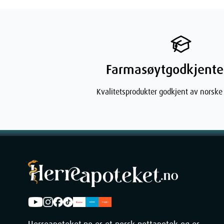
Skyll grundig
: Fjern alt av produkt med vann.
Gjentak daglig
: Bruk daglig for optimal rengjørin
Viktig Informasjon
Farmasøytgodkjente
pH-balanse
: Hudbalansert pH-nivå på 4.
Kvalitetsprodukter godkjent av norske
Hudtyper
: Egnet for alle hudtyper, spesielt tørr og
Oppbevaring
: Oppbevares utilgjengelig for barn.
Hvem Passer Cosmica Caring Shower Oil
Personer med tørr eller sensitiv hud
: Den skå
trenger ekstra omsorg.
De med parfymeintoleranse
: Uten parfyme, egne
Alle hudtyper
: Med sin hudbalanserte pH er den 