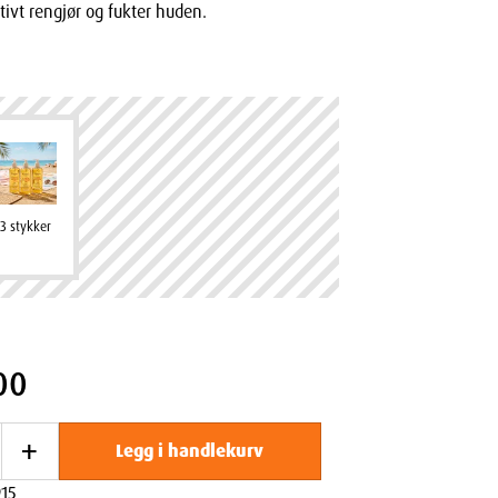
tivt rengjør og fukter huden.
3 stykker
00
+
Legg i handlekurv
15