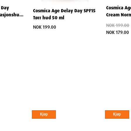
 Day
Cosmica Ag
Cosmica Age Delay Day SPF15
.
asjonshud
Cream Norm
Tørr hud 50 ml
ml
NOK 199.00
NOK 199.00
NOK 179.00
hudtyper.
velse.
joner.
Oil uten Parfyme
Kjøp
Kjøp
masser den forsiktig inn i fuktig hud.