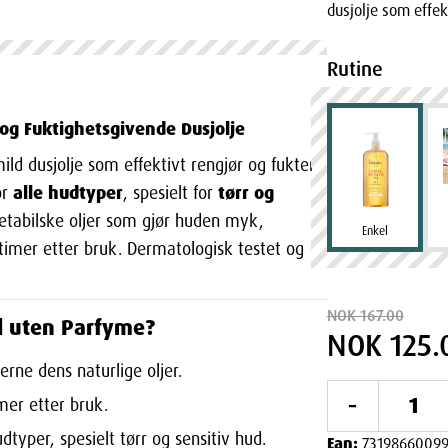
dusjolje som effek
Rutine
og Fuktighetsgivende Dusjolje
ild dusjolje som effektivt rengjør og fukter
alle hudtyper
tørr og
or
, spesielt for
getabilske oljer som gjør huden myk,
Enkel
8 timer etter bruk. Dermatologisk testet og
NOK 167.00
il uten Parfyme?
NOK 125.
jerne dens naturlige oljer.
-
timer etter bruk.
dtyper, spesielt tørr og sensitiv hud.
Ean:
73198660099