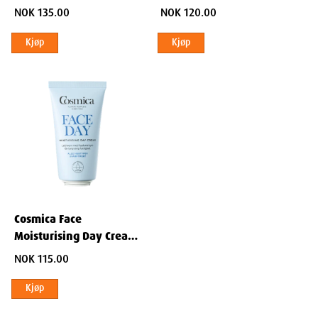
Lotion 200 ml
NOK 135.00
NOK 120.00
Kjøp
Kjøp
Cosmica Face
Moisturising Day Cream
50 ml
NOK 115.00
Kjøp