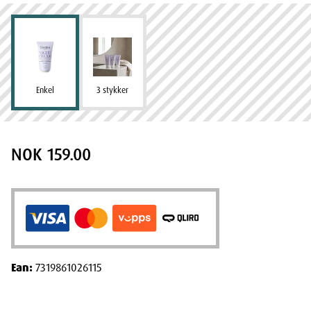
Enkel
3 stykker
NOK 159.00
Ean:
7319861026115