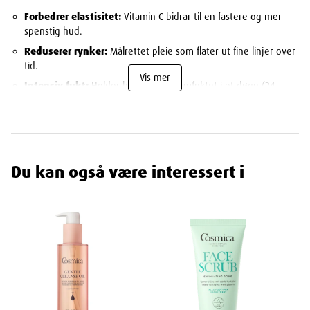
Forbedrer elastisitet:
Vitamin C bidrar til en fastere og mer
spenstig hud.
Reduserer rynker:
Målrettet pleie som flater ut fine linjer over
tid.
Vis mer
Intensiv fukt:
Holder huden gjennomfuktet i et døgn (24
timer).
Nattlig reparasjon:
Støtter hudens barriere og
gjenoppbygging i hvilefasen.
Skånsom formel:
Uparfymert og dermatologisk testet.
Du kan også være interessert i
Egenskaper
Ingredienser
Aqua, Glycerin, Isopropyl Myristate, Olus Oil, Hydrogenated Coco-
Glycerides, Ethylhexyl Stearate, Glyceryl Stearate, Myristyl