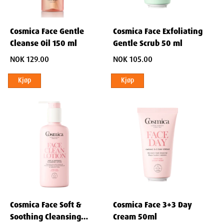
Myristate, Butyrospermum Parkii Butter, Cetyl Alcohol, PEG-100
Stearate, Dimethicone, Hydroxyacetophenone, Camelina Sativa
Cosmica Face Gentle
Cosmica Face Exfoliating
Seed Oil, Calcium PCA, Magnesium PCA, Manganese PCA,
Cleanse Oil 150 ml
Gentle Scrub 50 ml
Potassium PCA, Sodium PCA, Zinc PCA, Tocopherol, Ascorbyl
Glucoside, Sodium Ascorbyl Phosphate, Niacinamide, Pyridoxine
NOK 129.00
NOK 105.00
HCl, Folic Acid, Sodium Riboflavin Phosphate, Cyanocobalamin, Citric
Acid, Phenoxyethanol, Potassium Sorbate
Kjøp
Kjøp
Cosmica Face Soft &
Cosmica Face 3+3 Day
Soothing Cleansing
Cream 50ml