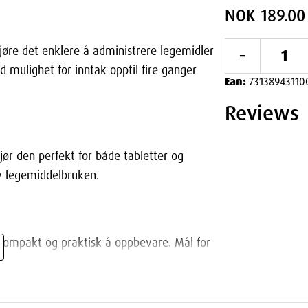
NOK 189.00
-
jøre det enklere å administrere legemidler
d mulighet for inntak opptil fire ganger
Ean:
73138943110
Reviews
ør den perfekt for både tabletter og
av legemiddelbruken.
kompakt og praktisk å oppbevare. Mål for
odt i skuffer og skap, eller kan tas med på