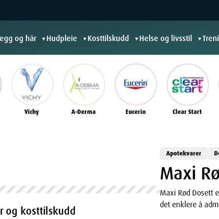
jegg og hår
Hudpleie
Kosttilskudd
Helse og livsstil
Tren
▼
▼
▼
▼
Vichy
A-Derma
Eucerin
Clear Start
Apotekvarer
D
Maxi Rø
Maxi Rød Dosett e
det enklere å admi
r og kosttilskudd