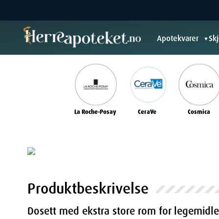
Apotekvarer
Sk
▼
La Roche-Posay
CeraVe
Cosmica
Produktbeskrivelse
Dosett med ekstra store rom for legemidle