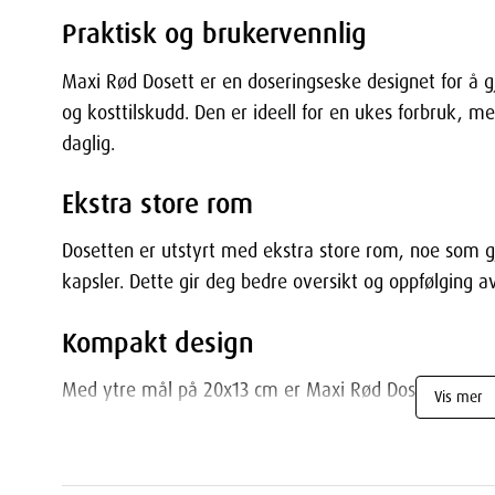
Praktisk og brukervennlig
Maxi Rød Dosett er en doseringseske designet for å g
og kosttilskudd. Den er ideell for en ukes forbruk, me
daglig.
Ekstra store rom
Dosetten er utstyrt med ekstra store rom, noe som gj
kapsler. Dette gir deg bedre oversikt og oppfølging 
Kompakt design
Med ytre mål på 20x13 cm er Maxi Rød Dosett både 
Vis mer
indre rom: 2,8 cm x 2,8 cm, dybde 2 cm. Den passer g
reiser for enkel tilgang til dine medisiner.