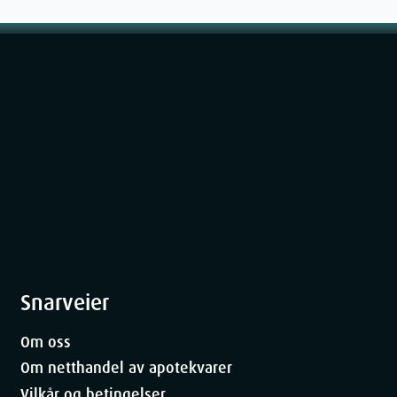
ner
14
cm
4.3
cm
20.5
cm
248
g
Snarveier
Om oss
Om netthandel av apotekvarer
Vilkår og betingelser