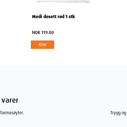
ne. I tillegg til å holde orden kan det være
Medi dosett rød 1 stk
isinene sine.
NOK 119.00
Kjøp
 varer
 farmasøyter.
Trygg og 