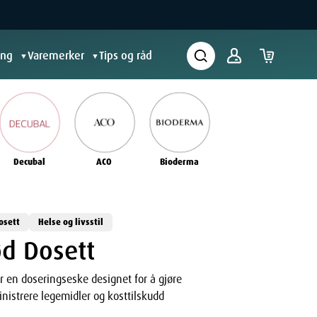
ing
Varemerker
Tips og råd
▼
▼
Decubal
ACO
Bioderma
osett
Helse og livsstil
d Dosett
r en doseringseske designet for å gjøre
nistrere legemidler og kosttilskudd