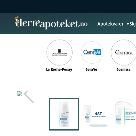
Apotekvarer
Sk
▼
La Roche-Posay
CeraVe
Cosmica