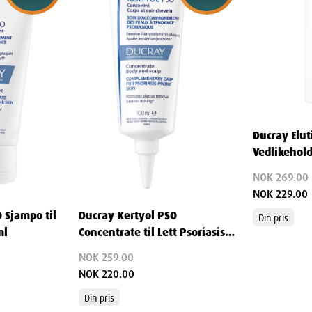
og komfortabel.
 fuktighet og motvirker ubehag som følge av
older deg tørr og luktfri hele dagen.
 Roll-on for best resultat
Ducray Elut
Vedlikehol
ølg disse enkle trinnene:
ml
NOK 269.00
ensene.
NOK 229.00
 Sjampo til
Ducray Kertyol PSO
rmene.
Din pris
ml
Concentrate til Lett Psoriasis
å unngå merker på klærne.
100 ml
NOK 259.00
e gjennom hele dagen.
NOK 220.00
Din pris
 Roll-on?