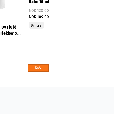
Balm 15 ml
NOK 128.00
ige pleierutine, og opplev forskjellen med en
NOK 109.00
Din pris
 UV Fluid
Flekker 50
nt deodorant 40 ml
Kjøp
NNUUS (SUNFLOWER) SEED OIL (HELIANTHUS
YZA SATIVA STARCH), PROPYLENE GLYCOL,
NC RICINOLEATE