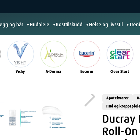
jegg og hår
Hudpleie
Kosttilskudd
Helse og livsstil
Tren
▼
▼
▼
▼
Vichy
A-Derma
Eucerin
Clear Start
Apotekvarer
D
Hud og kroppsplei
Ducray 
Roll-On