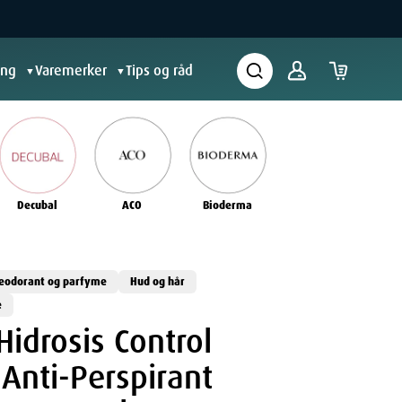
ing
Varemerker
Tips og råd
▼
▼
Decubal
ACO
Bioderma
eodorant og parfyme
Hud og hår
e
Hidrosis Control
 Anti-Perspirant