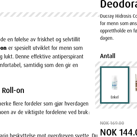
Deodor
Ducray Hidrosis Co
for menn som øns
opprettholde en føl
dagen.
 en følelse av friskhet og selvtillit
-on
er spesielt utviklet for menn som
Antall
g lukt. Denne effektive antiperspirant
mfortabel, samtidig som den gir en
 Roll-on
Enkel
merke flere fordeler som gjør hverdagen
noen av de viktigste fordelene ved bruk:
NOK 169.00
NOK 144.
arig beskyttelse mot overdreven svette. Du