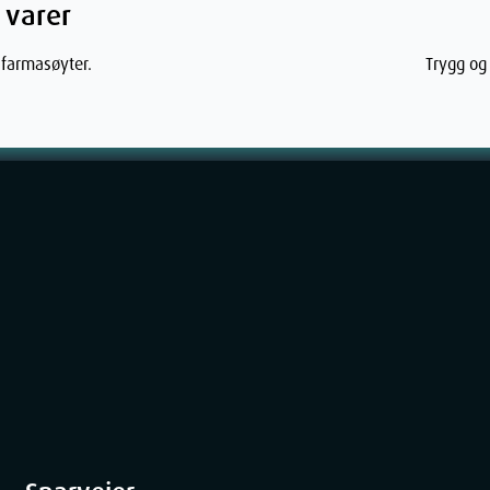
 varer
 farmasøyter.
Trygg og 
ner
3.8
cm
3.8
cm
9.19
cm
72
g