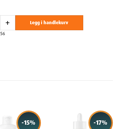
+
Legg i handlekurv
456
-
15
%
-
17
%