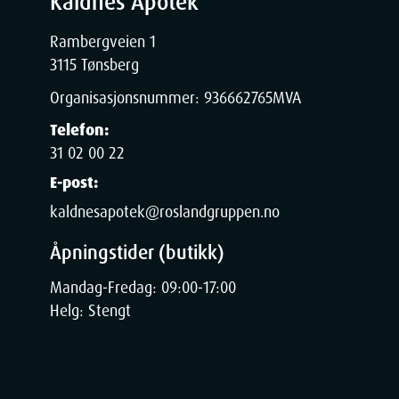
Kaldnes Apotek
Rambergveien 1
3115 Tønsberg
Organisasjonsnummer:
936662765
MVA
Telefon:
31 02 00 22
E-post:
kaldnesapotek@roslandgruppen.no
Åpningstider (butikk)
Mandag-Fredag: 09:00-17:00
Helg: Stengt