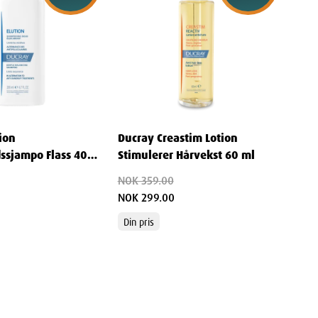
ion
Ducray Creastim Lotion
dssjampo Flass 400
Stimulerer Hårvekst 60 ml
NOK 359.00
NOK 299.00
Din pris