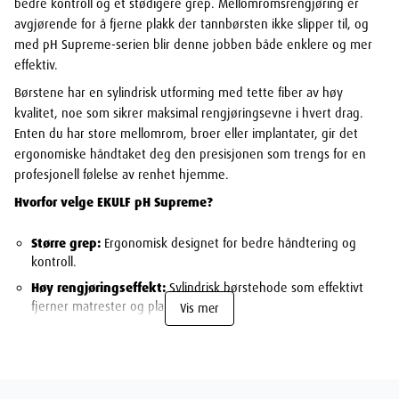
bedre kontroll og et stødigere grep. Mellomromsrengjøring er
avgjørende for å fjerne plakk der tannbørsten ikke slipper til, og
med pH Supreme-serien blir denne jobben både enklere og mer
effektiv.
Børstene har en sylindrisk utforming med tette fiber av høy
kvalitet, noe som sikrer maksimal rengjøringsevne i hvert drag.
Enten du har store mellomrom, broer eller implantater, gir det
ergonomiske håndtaket deg den presisjonen som trengs for en
profesjonell følelse av renhet hjemme.
Hvorfor velge EKULF pH Supreme?
Større grep:
Ergonomisk designet for bedre håndtering og
kontroll.
Høy rengjøringseffekt:
Sylindrisk børstehode som effektivt
fjerner matrester og plakk.
Vis mer
Hygienisk:
Hver børste har egen plasthette – perfekt for reise
eller oppbevaring i vesken.
Praktisk forpakning:
Leveres i en gjenlukkbar pose med 6
børster.