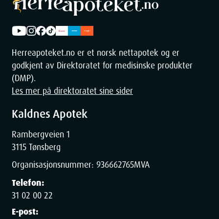
Herreapoteket.no er et norsk nettapotek og er
godkjent av Direktoratet for medisinske produkter
(DMP).
Les mer på direktoratet sine sider
Kaldnes Apotek
Rambergveien 1
3115 Tønsberg
Organisasjonsnummer:
936662765
MVA
Telefon:
31 02 00 22
E-post: