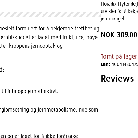
Floradix Flytende J
utviklet for å bek
jernmangel
pesielt formulert for å bekjempe tretthet og
NOK 309.00
erntilskuddet er laget med fruktjuice, nøye
tter kroppens jernopptak og
Tomt på lager
Ean:
4004148047
d:
Reviews
l å ta opp jern effektivt.
nergiomsetning og jernmetabolisme, noe som
n og er laget for å ikke forårsake