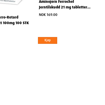
Aminojern Ferrochel
Jerntilskudd 21 mg tabletter
90stk
NOK 169.00
erro-Retard
tt 100mg 100 STK
Kjøp