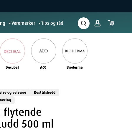
ing
Varemerker
Tips og råd
▼
▼
Decubal
ACO
Bioderma
else og velvære
Kosttilskudd
rnæring
x flytende
skudd 500 ml