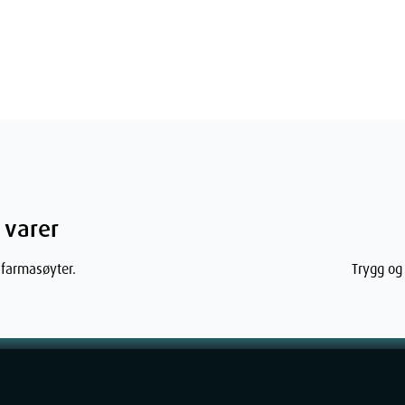
nnesle (Urtica dioica), spinat (Spinacea
eniculum vulgare), kjempetare (Macrocystis
tkonsentrat, solbærsaft, vann, bjørnebær-
hannesbrødekstrakt, eplesaftkonsentrat;
 varer
v nypeekstrakt.
 farmasøyter.
Trygg og 
6 0,5 mgVitamin B12 0,5 mikrogJern (mg)