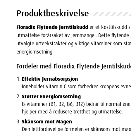
Produktbeskrivelse
Floradix Flytende Jerntilskudd
er et kosttilskudd s
utmattelse forårsaket av jernmangel. Dette flytende j
utvalgte urteekstrakter og viktige vitaminer som stø
energiomsetning.
Fordeler med Floradix Flytende Jerntilskud
Effektiv Jernabsorpsjon
Inneholder vitamin C som forbedrer kroppens evne ti
Støtter Energiomsetning
B-vitaminer (B1, B2, B6, B12) bidrar til normal e
hjelper med å redusere tretthet og utmattelse.
Skånsom mot Magen
Den lettfordøyelige formelen er skånsom mot mage