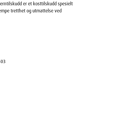
erntilskudd er et kosttilskudd spesielt
jempe tretthet og utmattelse ved
503