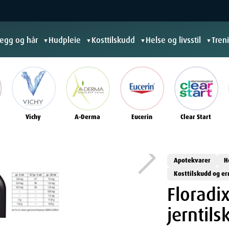
jegg og hår
Hudpleie
Kosttilskudd
Helse og livsstil
Tren
▼
▼
▼
▼
Vichy
A-Derma
Eucerin
Clear Start
Apotekvarer
H
Kosttilskudd og e
Floradi
jerntil