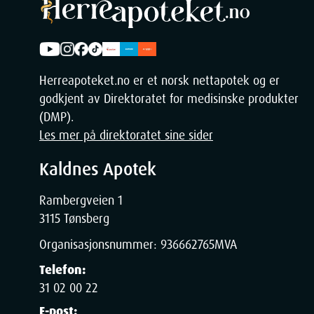
Dimensjo
Width
Herreapoteket.no er et norsk nettapotek og er
godkjent av Direktoratet for medisinske produkter
Height
(DMP).
Les mer på direktoratet sine sider
Depth
Kaldnes Apotek
Weight
Rambergveien 1
3115 Tønsberg
Organisasjonsnummer:
936662765
MVA
Telefon:
31 02 00 22
E-post: