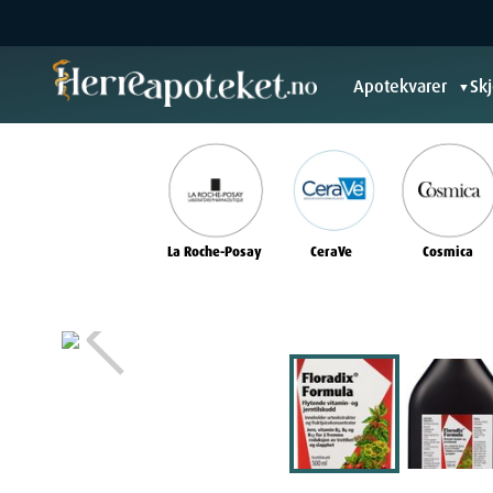
Apotekvarer
Sk
▼
La Roche-Posay
CeraVe
Cosmica