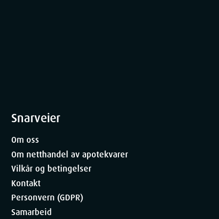
ner
5.09
cm
23
cm
10.6
cm
Snarveier
987
g
Om oss
Om netthandel av apotekvarer
Vilkår og betingelser
Kontakt
Personvern (GDPR)
Samarbeid