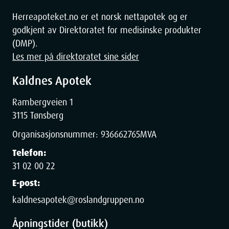
Height
3.59
cm
Herreapoteket.no er et norsk nettapotek og er
godkjent av Direktoratet for medisinske produkter
Depth
13.1
cm
(DMP).
Les mer på direktoratet sine sider
Weight
88
g
Kaldnes Apotek
Rambergveien 1
3115 Tønsberg
Organisasjonsnummer:
936662765
MVA
Telefon:
31 02 00 22
E-post:
kaldnesapotek@roslandgruppen.no
Åpningstider (butikk)