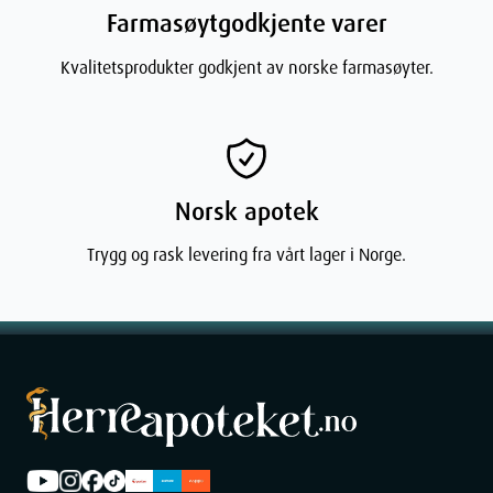
Farmasøytgodkjente varer
Ingredienser
Kvalitetsprodukter godkjent av norske farmasøyter.
Virkestoff er ketokonazol. Andre innholdsstoffer er natrium
lauryletersulfat, dinatriummonolauryletersulfosuccinat,
kokosnøttfettsyredietanolamid, laurdimoniumhydrolysert
animalkollagen, makrogol 120 metylglukose dioleat, natriumklorid,
saltsyre, natriumhydroksid, konserveringsmiddel (imidurea),
Norsk apotek
fargestoff (E127) og renset vann
Trygg og rask levering fra vårt lager i Norge.
Dimensjoner
Width
5.8
cm