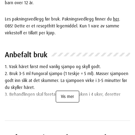
barn over 12 år.
Les pakningsvedlegg før bruk. Pakningsvedlegg finner du
her
.
OBS! Dette er et reseptfritt legemiddel. Kun 1 vare av samme
virkestoff er tillatt per kjøp.
Anbefalt bruk
1. Vask håret først med vanlig sjampo og skyll godt.
2. Bruk 3-5 ml Fungoral sjampo (1 teskje = 5 ml). Masser sjampoen
godt inn slik at det skummer. La sjampoen virke i 3-5 minutter før
du skyller håret.
3. Behandlingen skal foretas 2 ganger i uken i 4 uker, deretter
Vis mer
vedlikeholdsbehandling ca. én gang pr. uke så lenge det anses
nødvendig. Anbefales ikke til barn unde 12 år.
4. Hvis du trenger å vaske håret de andre ukedagene, kan din
vanlige sjampo benyttes. Hvis tilstanden ikke er bedret etter 4
ukers behandling bør lege kontaktes.Bruk en vanlig sjampo de