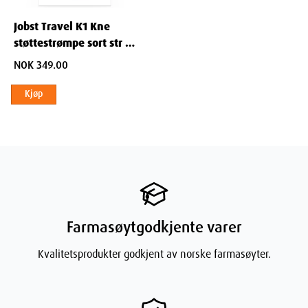
Jobst Travel K1 Kne
støttestrømpe sort str 45
1 par
NOK 349.00
Kjøp
Farmasøytgodkjente varer
Kvalitetsprodukter godkjent av norske farmasøyter.