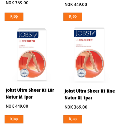
NOK 369.00
NOK 449.00
55 % nylon, 33 % bomull, 12 % elastan
Kjøp
Kjøp
Dimensjoner
Width
17
cm
Height
2.5
cm
Jobst Ultra Sheer K1 Lår
Jobst Ultra Sheer K1 Kne
Depth
12
cm
Natur M 1par
Natur XL 1par
NOK 449.00
NOK 369.00
Weight
99
g
Kjøp
Kjøp