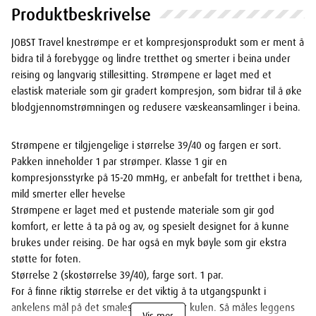
Produktbeskrivelse
JOBST Travel knestrømpe er et kompresjonsprodukt som er ment å
bidra til å forebygge og lindre tretthet og smerter i beina under
reising og langvarig stillesitting. Strømpene er laget med et
elastisk materiale som gir gradert kompresjon, som bidrar til å øke
blodgjennomstrømningen og redusere væskeansamlinger i beina.
Strømpene er tilgjengelige i størrelse 39/40 og fargen er sort.
Pakken inneholder 1 par strømper. Klasse 1 gir en
kompresjonsstyrke på 15-20 mmHg, er anbefalt for tretthet i bena,
mild smerter eller hevelse
Strømpene er laget med et pustende materiale som gir god
komfort, er lette å ta på og av, og spesielt designet for å kunne
brukes under reising. De har også en myk bøyle som gir ekstra
støtte for foten.
Størrelse 2 (skostørrelse 39/40), farge sort. 1 par.
For å finne riktig størrelse er det viktig å ta utgangspunkt i
ankelens mål på det smaleste, dvs. over kulen. Så måles leggens
Vis mer