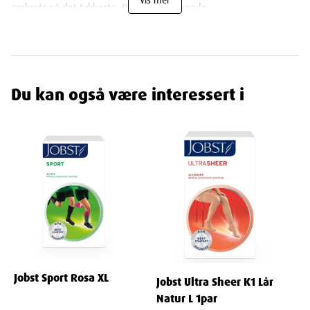
omkrets på det tykkeste. Universell fotlengde.
Måletabell: Str. 1 (37/38): 18–21 cm rundt ankelen; 27–37 cm rundt
leggen.
Str. 2 (39/40): 20–23 cm rundt ankelen; 30–40 cm rundt leggen.
Str. 3 (41/42): 22–25 cm rundt ankelen; 33–43 cm rundt leggen.
Du kan også være interessert i
Str. 4 (43/44): 24–27 cm rundt ankelen; 36–46 cm rundt leggen.
Str. 5 (45/46): 26–29 cm rundt ankelen; 39–49 cm rundt leggen.
Egenskaper
Navn
: JOBST Travel knestrømpe klasse1 39/40, sort, 1 par
Leverandør
: Essity Norway AS
Varenummer
: 851222
Produkttype
: Medisinsk utstyr (klasse l)
Jobst Sport Rosa XL
Jobst Ultra Sheer K1 Lår
Ingredienser
Natur L 1par