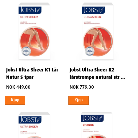
Jobst Ultra Sheer K1 Lår
Jobst Ultra Sheer K2
Natur S 1par
lårstrømpe natural str L
1 par
NOK 449.00
NOK 779.00
Kjøp
Kjøp