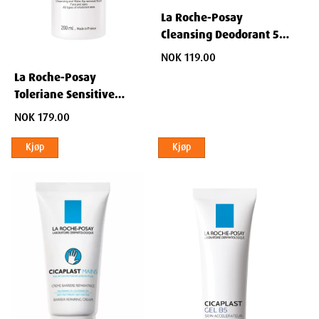
La Roche-Posay
Cleansing Deodorant 50
ml
NOK 119.00
La Roche-Posay
Toleriane Sensitive
Cleansing Lotion 200 ml
NOK 179.00
Kjøp
Kjøp