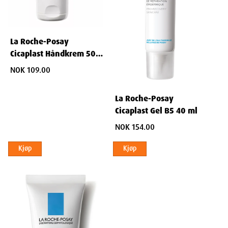
La Roche-Posay
Cicaplast Håndkrem 50
ml
NOK 109.00
La Roche-Posay
Cicaplast Gel B5 40 ml
NOK 154.00
Kjøp
Kjøp