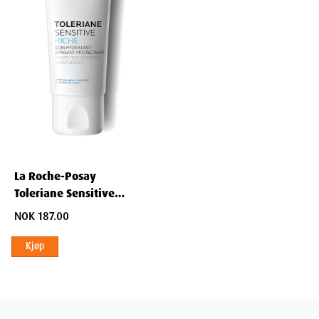
La Roche-Posay
Toleriane Sensitive
Riche 40 ml
NOK 187.00
Kjøp