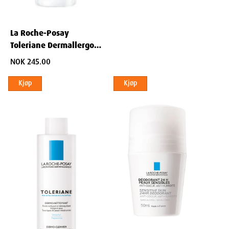
La Roche-Posay
Toleriane Dermallergo
Cream 40 ml
NOK 245.00
Kjøp
Kjøp