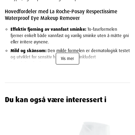
Hovedfordeler med La Roche-Posay Respectissime
Waterproof Eye Makeup Remover
Effektiv fjerning av vannfast sminke:
To-faseformelen
fjerner enkelt både vannfast og vanlig sminke uten å måtte gni
eller irritere øynene.
Mild og skånsom:
Den milde formelen er dermatologisk testet
og utviklet for sensitiv hud og øyne, inkludert
Vis mer
kontaktlinsebrukere.
Parfymefri:
Uten parfyme, noe som gjør den ideell for sensitiv
hud som kan reagere på dufter.
Passer alle hudtyper:
Velegnet for både normal, tørr og
sensitiv hud rundt øynene.
Du kan også være interessert i
Bruksanvisning
Rist flasken godt før bruk for å aktivere to-faseformelen. Fukt en
bomullspad med La Roche-Posay Respectissime Waterproof Eye
Makeup Remover, og plasser den forsiktig over øynene i noen
sekunder for å løse opp sminken. Tørk deretter forsiktig sminken