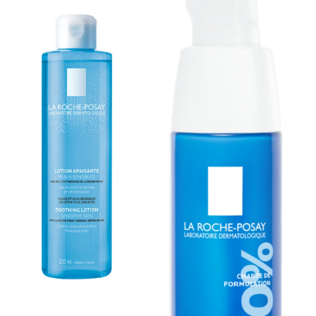
av uten å gni. Gjenta ved behov.
Perfekt for daglig hudpleierutine
La Roche-Posay Respectissime Waterproof Eye Makeup Remover
kan brukes som en del av din daglige hudpleierutine for effektivt å
fjerne sminke og rense huden rundt øynene. Den milde formelen
sikrer at huden etterlates ren og beroliget, uten rester av sminke
eller irritasjon.
La Roche-Posay Respectissime Waterproof Eye Makeup Remover er
den perfekte løsningen for effektiv fjerning av vannfast sminke,
samtidig som den er skånsom mot øyne og sensitiv hud. Med sin
to-faseformel og parfymefrie sammensetning, passer den alle
hudtyper og gir en enkel, men effektiv sminkefjerning som kan
integreres i din daglige hudpleierutine.
Egenskaper