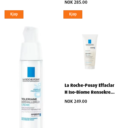
NOK 285.00
Height
15.5
cm
Kjøp
Kjøp
Depth
5.8
cm
Weight
144
g
La Roche-Posay Effaclar
H Iso-Biome Rensekrem
200 ml
NOK 249.00