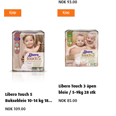
Leverandør:
NOK 93.00
Essity Norway AS
Kjøp
Kjøp
Ingredienser
SAP og cellulose
Libero Touch 3 åpen
bleie / 5-9kg 28 stk
Libero Touch 5
Buksebleie 10-14 kg 18
NOK 85.00
stk
NOK 109.00