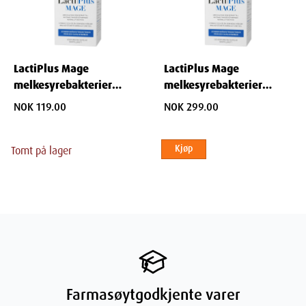
LactiPlus Mage
LactiPlus Mage
melkesyrebakterier
melkesyrebakterier
kapsler 30 stk
kapsler 120 stk
NOK 119.00
NOK 299.00
Kjøp
Tomt på lager
Farmasøytgodkjente varer