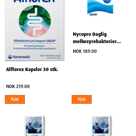
Nycopro Daglig
melkesyrebakterier
kalsium + vitamin D
NOK 189.00
kapsler 60 stk
Alflorex Kapsler 30 stk.
NOK 219.00
Kjøp
Kjøp