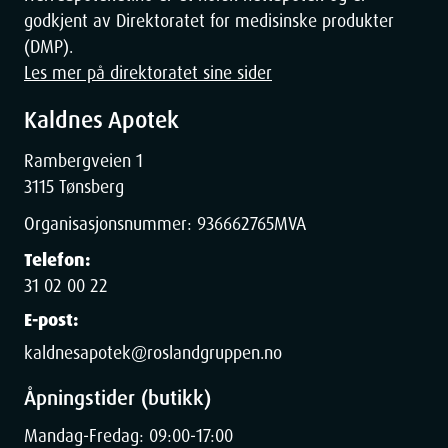
godkjent av Direktoratet for medisinske produkter
(DMP).
Les mer på direktoratet sine sider
Kaldnes Apotek
Rambergveien 1
3115 Tønsberg
Organisasjonsnummer:
936662765
MVA
Telefon:
31 02 00 22
E-post:
kaldnesapotek@roslandgruppen.no
Åpningstider (butikk)
Mandag-Fredag: 09:00-17:00