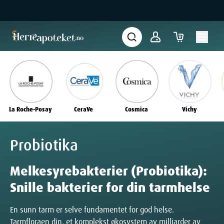
La Roche-Posay
CeraVe
Cosmica
Vichy
Probiotika
Melkesyrebakterier (Probiotika):
Snille bakterier for din tarmhelse
En sunn tarm er selve fundamentet for god helse.
Tarmfloraen din, et komplekst økosystem av milliarder av