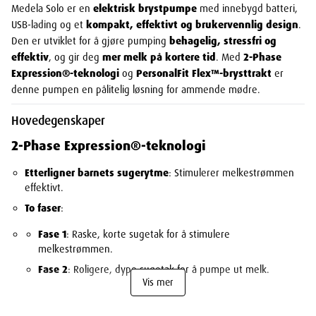
Medela Solo er en
elektrisk brystpumpe
med innebygd batteri,
USB-lading og et
kompakt, effektivt og brukervennlig design
.
Den er utviklet for å gjøre pumping
behagelig, stressfri og
effektiv
, og gir deg
mer melk på kortere tid
. Med
2-Phase
Expression®-teknologi
og
PersonalFit Flex™-brysttrakt
er
denne pumpen en pålitelig løsning for ammende mødre.
Hovedegenskaper
2-Phase Expression®-teknologi
Etterligner barnets sugerytme
: Stimulerer melkestrømmen
effektivt.
To faser
:
Fase 1
: Raske, korte sugetak for å stimulere
melkestrømmen.
Fase 2
: Roligere, dype sugetak for å pumpe ut melk.
Vis mer
PersonalFit Flex™-brysttrakt