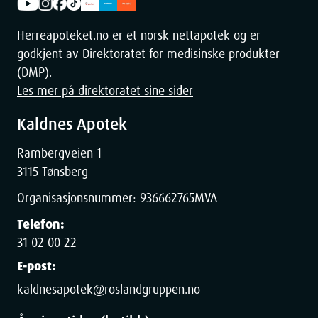
Effektiv og skånsom
: 2-Phase Expression®-teknologi og
PersonalFit Flex™-brysttrakt.
Herreapoteket.no er et norsk nettapotek og er
Kompakt og bærbar
: Perfekt for bruk hjemme eller på farten.
godkjent av Direktoratet for medisinske produkter
Innebygd batteri
: Opptil seks pumpeøkter på én fullading.
(DMP).
Stillegående og enkel å bruke
: Intuitivt brukergrensesnitt og
Les mer på direktoratet sine sider
stillegående design.
Kaldnes Apotek
Rambergveien 1
3115 Tønsberg
Dimensjoner
Organisasjonsnummer:
936662765
MVA
Telefon:
31 02 00 22
Width
17.29
cm
E-post:
Height
22
cm
kaldnesapotek@roslandgruppen.no