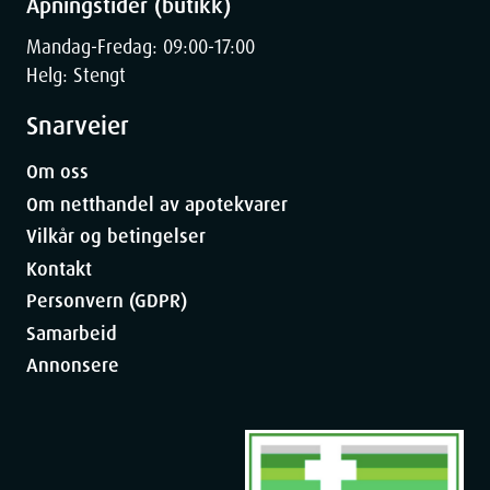
Åpningstider (butikk)
Depth
11
cm
Mandag-Fredag: 09:00-17:00
Helg: Stengt
Weight
793
g
Snarveier
Om oss
Om netthandel av apotekvarer
Vilkår og betingelser
Kontakt
Personvern (GDPR)
Samarbeid
Annonsere