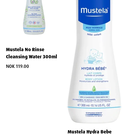
Cera Alba/Beeswax/Cire D’abeille, Persea Gratissima (Avocado) Oil,
Polyglyceryl-3 Diisostearate, Ethyl Linoleate, Helianthus Annuus
(Sunflower) Seed Oil Unsaponifiables, Magnesium Sulfate,
Stearalkonium Hectorite, Levulinic Acid, Caprylyl Glycol, Capryloyl
Glycine, Sodium Levulinate, Undecyl Dimethyl Oxazoline, Propylene
Carbonate, Persea Gratissima (Avocado) Fruit Extract.
Mustela No Rinse
Cleansing Water 300ml
NOK 119.00
Dimensjoner
Width
4.5
cm
Height
4
cm
Depth
15
cm
Mustela Hydra Bebe