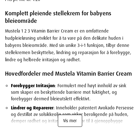
Komplett pleiende stellekrem for babyens
bleieområde
Mustela 1 2 3 Vitamin Barrier Cream er en omfattende
hudpleieløsning utviklet for å ta vare på den delikate huden i
babyens bleieområde. Med sin unike 3-i-1 funksjon, tilbyr denne
stellekremen beskyttelse, lindring og reparasjon for å forebygge,
lindre og helbrede irritasjon og rødhet.
Hovedfordeler med Mustela Vitamin Barrier Cream
Forebygger Irritasjon
: Formulert med høyt innhold av sink
som skaper en beskyttende barriere mot fuktighet, og
forebygger dermed bleieutslett effektivt.
Lindrer og Reparerer
: Inneholder patentert Avokado Perseose
og destillat av solsikkeolje som virker beroligende på huden,
Vis mer
demper rødhet og irritasjon, og bidrar til å gjenoppbygge
hudens naturlige barriere.
Naturlige Ingredienser
: 98 % av ingrediensene er av naturlig