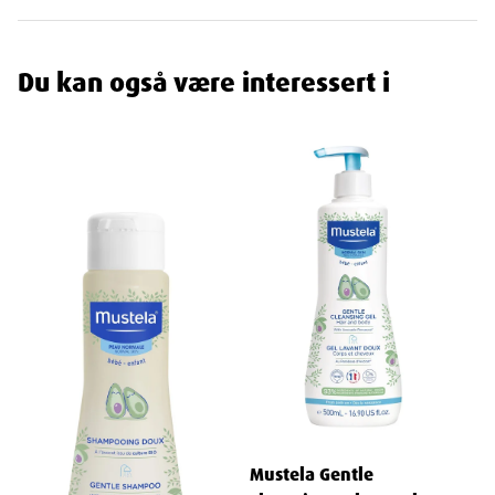
opprinnelse, sikrer skånsom og effektiv pleie.
Dermatologisk og Pediatrisk Testet
: Bekreftet sikkerhet og
effektivitet i bruk på babyers hud.
Du kan også være interessert i
Fri for Alkohol og Parfyme
: Minimerer risikoen for
hudirritasjoner og allergiske reaksjoner.
Erfaring og Ekspertise
: Mustela, hudpleieeksperter for babyer
og mødre siden 1950, tilbyr produkter utviklet i tett samarbeid
med helsepersonell.
Bruksanvisning
Bruk Mustela 1 2 3 Vitamin Barrier Cream ved hvert bleieskift for
optimal beskyttelse og pleie. Påfør et tynt lag krem på babyens
rene og tørre hud i bleieområdet. Kremen er lett å påføre og
absorberes raskt uten å etterlate rester.
Mustela - Dedikert til Babyens og Mødres Hudpleie
Mustela er anerkjent for sitt omfattende utvalg av spesialtilpasset
hudpleie, utviklet for å ivareta den delikate huden hos babyer,
Mustela Gentle
barn og mødre. Med et sterkt fokus på forskning og utvikling, i