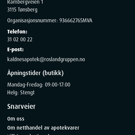
Rambergveien 1
3115 Tønsberg
Organisasjonsnummer:
936662765
MVA
Telefon:
31 02 00 22
E-post:
kaldnesapotek@roslandgruppen.no
Åpningstider (butikk)
Mandag-Fredag: 09:00-17:00
Helg: Stengt
Snarveier
Om oss
Om netthandel av apotekvarer