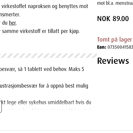
mot bl.a. menstru
r virkestoffet naproksen og benyttes mot
nsmerter.
NOK 89.00
r du
her
.
 samme virkestoff er tillatt per kjøp.
Tomt på lager
Ean:
0735004158
Reviews
esvær, så 1 tablett ved behov. Maks 5
ustrasjonsbesvær for å oppnå best mulig
kt lege eller sykehus umiddelbart hvis du
is et barn har fått i seg legemiddel ved et