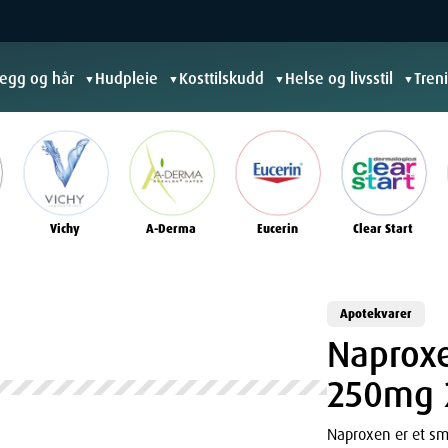
jegg og hår
Hudpleie
Kosttilskudd
Helse og livsstil
Tren
▼
▼
▼
▼
Vichy
A-Derma
Eucerin
Clear Start
Apotekvarer
Naproxe
250mg 
Naproxen er et sm