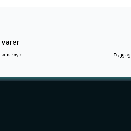
 varer
 farmasøyter.
Trygg og 
 for bivirkninger på grunn av høy alder.
 spesielt eldre, må informere legen sin
en av behandlingen, Naproxen Evolan kan i
kke immunforsvaret. Hvis du får eninfeksjon
enntilstand eller feber med lokale
er munnen eller urinproblemer, bør du
ite blodceller (agranulocytose) via
inen din.