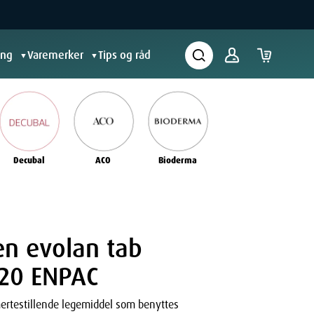
ing
Varemerker
Tips og råd
▼
▼
Decubal
ACO
Bioderma
n evolan tab
20 ENPAC
ertestillende legemiddel som benyttes