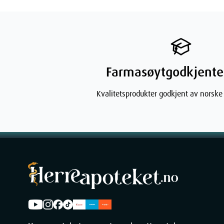
SLE (bindevevssykdommer)
astma
nedsatt nyre- eller leverfunksjon
hjertesvikt
Farmasøytgodkjente
høyt blodtrykk
Kvalitetsprodukter godkjent av norske
magesår eller tarmsår
Forsiktighet bør utvises av eldre, da det er økt risiko
Pasienter som tidligere har hatt mage-tarmproblemer,
dersom de har magesymptomer, spesielt i begynnels
sjeldne tilfeller påvirke de hvite blodcellene og sve
med symptomer som feber med alvorlig redusert allm
infeksjonssymptomer som ømhet i halsen, svelget ell
umiddelbart oppsøke lege for å utelukke mangel på hv
blodprøver. Det er viktig å informere legen om medis