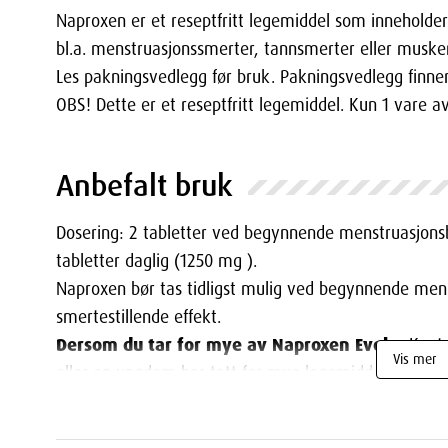
Naproxen er et reseptfritt legemiddel som inneholde
bl.a. menstruasjonssmerter, tannsmerter eller muske
Les pakningsvedlegg før bruk. Pakningsvedlegg finne
OBS! Dette er et reseptfritt legemiddel. Kun 1 vare av
Anbefalt bruk
Dosering: 2 tabletter ved begynnende menstruasjonsb
tabletter daglig (1250 mg ).
Naproxen bør tas tidligst mulig ved begynnende men
smertestillende effekt.
Dersom du tar for mye av Naproxen Evolan
Konta
Vis mer
eller en ungdom har tatt for mye legemiddel, eller hv
uhell.