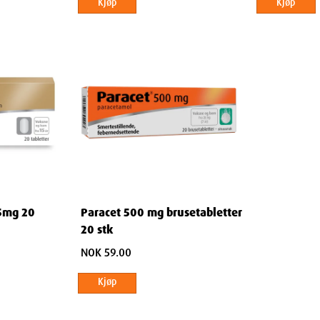
Kjøp
Kjøp
ehandling med naproksen eller lignende
åneder).
Evolan.
5mg 20
Paracet 500 mg brusetabletter
vis du har eller har hatt noen av de
20 stk
NOK 59.00
Kjøp
tt, Crohns sykdom)