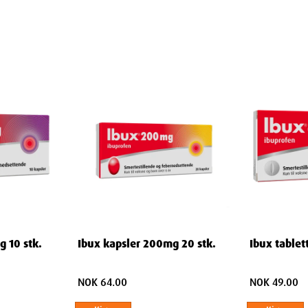
al ikke ta en dobbelt dose som erstatning
 om bruken av dette legemidlet.
er
n av de andre innholdsstoffene i dette
 rennende nese eller utslett etter å ha tatt
ylsyre eller andre legemidler mot smerter
g 10 stk.
Ibux kapsler 200mg 20 stk.
Ibux tablet
NOK 64.00
NOK 49.00
esår eller tarmsår