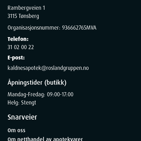
Rambergveien 1
3115 Tønsberg
Organisasjonsnummer:
936662765
MVA
Telefon:
31 02 00 22
E-post:
kaldnesapotek@roslandgruppen.no
Åpningstider (butikk)
Mandag-Fredag: 09:00-17:00
Helg: Stengt
Snarveier
Om oss
Om netthandel av apotekvarer