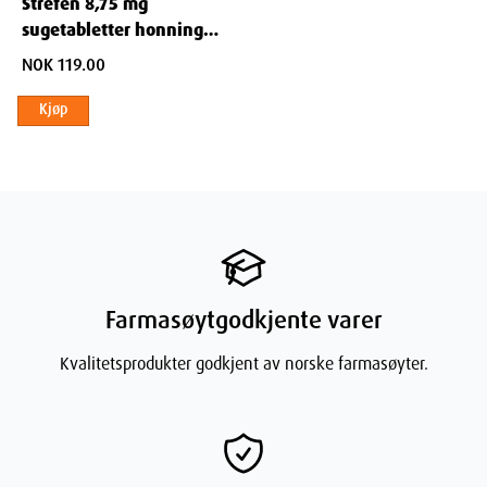
Strefen 8,75 mg
sugetabletter honning
Weight
81
g
og sitron 16 stk
NOK 119.00
Kjøp
Farmasøytgodkjente varer
Kvalitetsprodukter godkjent av norske farmasøyter.