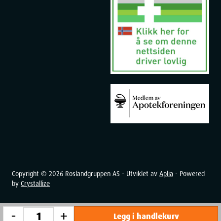
Andre legemidler og Nicorette
Snakk med lege eller apotek dersom du bruker, nylig har brukt
eller planlegger å bruke andre legemidler. Dette er spesielt viktig
dersom du bruker legemidler som inneholder:
teofyllin
for behandling av
astma
takrin
for behandling av
Alzheimers sykdom
klozapin
for behandling av
schizofreni
ropinirol
for behandling av
Parkinsons sykdom
Inntak av Nicorette sammen med mat og drikke
Du bør ikke spise eller drikke når du tar munnsprayen.
Graviditet, amming og
fertilitet
Snakk med lege eller apotek før du tar dette legemidlet dersom
du er gravid eller ammer, tror at du kan være gravid eller
Copyright ©
2026
Roslandgruppen AS - Utviklet av
Aplia
- Powered
planlegger å bli gravid.
by
Crystallize
Det er veldig viktig å slutte å røyke når du er
gravid
fordi det kan
resultere i redusert vekst av babyen. Det kan også føre til en for
-
+
Legg i handlekurv
tidlig fødsel (prematur) eller dødfødsel. Det er best om du kan