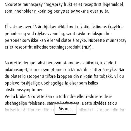
Nicorette munnspray 1mg/spray frukt er et reseptfritt legemiddel
som inneholder nikotin og benyttes av voksne over 18 år.
Til voksne over 18 år: hjelpemiddel mot nikotinabstinens i røykfrie
perioder og ved røykeavvenning, samt røykereduksjon hos
personer som ikke kan eller vil slutte å røyke. Nicorette munnspray
er et reseptfritt nikotinerstatningsprodukt (NEP).
Nicorette demper abstinenssymptomene av nikotin, inkludert
nikotinsuget, som er symptomer du får når du slutter å røyke. Når
du plutselig stopper å tilføre kroppen din nikotin fra tobakk, vil du
oppleve forskjellige ubehagelige følelser som kalles
abstinenssymptomer.
Ved å bruke Nicorette kan du forhindre eller redusere disse
ubehagelige følelsene, samt nikotinsuget. Dette skyldes at du
Vis mer
fortsetter å tilføre en liten mengde med nikotin til kroppen din for
en kort periode. Nicorette inneholder ikke tjære, karbonmonoksid
eller andre giftstoffer som finnes i sigarettrøyk.