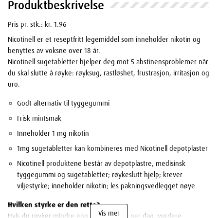
Produktbeskrivelse
Pris pr. stk.: kr. 1.96
Nicotinell er et reseptfritt legemiddel som inneholder nikotin og
benyttes av voksne over 18 år.
Nicotinell sugetabletter hjelper deg mot 5 abstinensproblemer når
du skal slutte å røyke: røyksug, rastløshet, frustrasjon, irritasjon og
uro.
Godt alternativ til tyggegummi
Frisk mintsmak
Inneholder 1 mg nikotin
1mg sugetabletter kan kombineres med Nicotinell depotplaster
Nicotinell produktene består av depotplastre, medisinsk
tyggegummi og sugetabletter; røykeslutt hjelp; krever
viljestyrke; inneholder nikotin; les pakningsvedlegget nøye
Hvilken styrke er den rette?
Vis mer
Hvis du røyker mindre enn 20 sigaretter per dag, vurdere