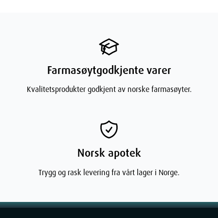
Hudlignende følelse
: Gir en myk og hudlignende følelse for
økt komfort.
Størrelser
Ekstra langt plaster
: For større overlapping og bedre
Farmasøytgodkjente varer
beskyttelse.
Plaster for fingertupper
: Spesielt tilpasset bruk på
Kvalitetsprodukter godkjent av norske farmasøyter.
fingertuppene.
Bruk
Rens såret
: Rens såret forsiktig før du setter på plasteret.
Påfør plasteret
: Velg riktig størrelse og sett plasteret forsiktig
Norsk apotek
på såret.
Bytt plasteret
: Bytt plasteret når det er skittent, gjennomvått
Trygg og rask levering fra vårt lager i Norge.
eller i ferd med å falle av.
Produktmål
Farge
: Beige