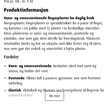
Pris pr. stk.: kr. 2.42
Produktinformasjon
Vann- og smussavvisende fingerplaster for daglig bruk
Norgesplaster Fingerplaster er spesialutviklet for å passe til fingre,
og kommer i en pakke med 12 plaster i to forskjellige størrelser.
Disse plasterene er vann- og smussavvisende, pustende og
elastiske, noe som gjør dem ideelle for hverdagsbruk. Plasteret
inneholder lateks og har en sårpute som ikke fester seg til såret,
noe som gjør det enkelt og smertefritt å bytte plaster.
Fordeler
Vann- og smussavvisende
: Beskytter såret mot vann og
smuss, og holder det rent.
Pustende
: Tillater luft å passere gjennom, noe som fremmer
sårheling.
Elastisk
: Fleksibelt og tilpasser seg bevegelsene til fingrene for
optimal komfort.
Vis mer
Sårpute
: Har en sårpute som ikke fester seg til såret, for enkel
fjerning og minimal smerte.