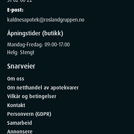
E-post:
Dimensjoner
kaldnesapotek@roslandgruppen.no
Åpningstider (butikk)
Width
7.1
cm
Mandag-Fredag: 09:00-17:00
Height
11.6
cm
Helg: Stengt
Snarveier
Depth
1.5
cm
Om oss
Weight
18
g
Om netthandel av apotekvarer
Vilkår og betingelser
Kontakt
Personvern (GDPR)
Samarbeid
Annonsere