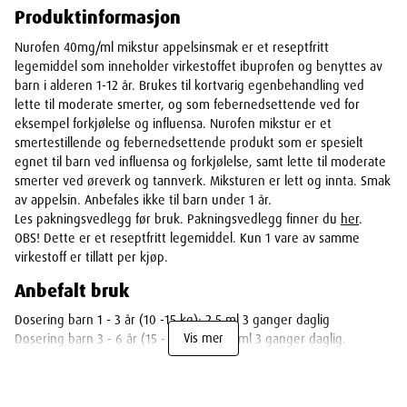
Produktinformasjon
Nurofen 40mg/ml mikstur appelsinsmak er et reseptfritt
legemiddel som inneholder virkestoffet ibuprofen og benyttes av
barn i alderen 1-12 år. Brukes til kortvarig egenbehandling ved
lette til moderate smerter, og som febernedsettende ved for
eksempel forkjølelse og influensa. Nurofen mikstur er et
smertestillende og febernedsettende produkt som er spesielt
egnet til barn ved influensa og forkjølelse, samt lette til moderate
smerter ved øreverk og tannverk. Miksturen er lett og innta. Smak
av appelsin. Anbefales ikke til barn under 1 år.
Les pakningsvedlegg før bruk. Pakningsvedlegg finner du
her
.
OBS! Dette er et reseptfritt legemiddel. Kun 1 vare av samme
virkestoff er tillatt per kjøp.
Anbefalt bruk
Dosering barn 1 - 3 år (10 -15 kg): 2,5 ml 3 ganger daglig
Vis mer
Dosering barn 3 - 6 år (15 - 20 kg): 3,75 ml 3 ganger daglig.
Dosering barn 6 - 9 år (20 -30 kg): 5 ml 3 ganger daglig.
Dosering barn 9 - 12 år (30 - 40 kg): 7,5 ml 3 ganger daglig.
Dosene bør gis ca. hver 6. - 8.time.