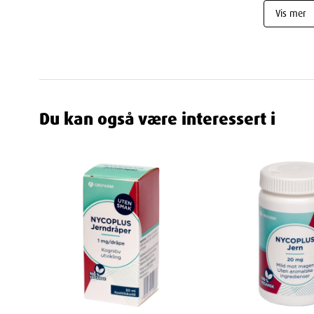
Vis mer
Egenskaper
Navn
: Nycoplus Jern 27mg tabletter 100stk
Leverandør
: Orifarm Healthcare AS
Varenummer
: 871389
Du kan også være interessert i
Ingredienser
Ingredienser: tabletthjelpestoffer (kalsiumfosfat, cell
overflatebehandlingsmiddel (magnesiumsalter av fetts