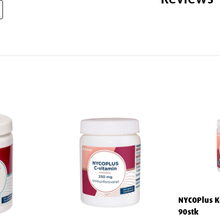
ulose, hydroksypropylcellulose),
yrer), mineral (kaliumjodid).
NYCOPlus K
90stk