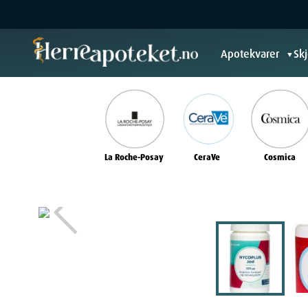
Apotekvarer
Sk
▼
La Roche-Posay
CeraVe
Cosmica