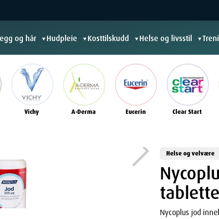
jegg og hår
Hudpleie
Kosttilskudd
Helse og livsstil
Tren
▼
▼
▼
▼
Vichy
A-Derma
Eucerin
Clear Start
Helse og velvære
Nycoplu
tablett
Nycoplus jod inneh