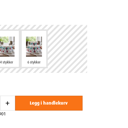
4 stykker
6 stykker
+
Legg i handlekurv
901