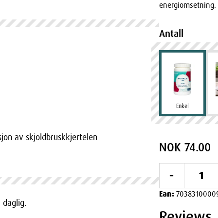
energiomsetning.
Antall
Enkel
on av skjoldbruskkjertelen
NOK 74.00
-
Ean:
7038310000
t daglig.
Reviews