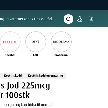
ing
Varemerker
Tips og råd
▼
▼
Decubal
ACO
Bioderma
Kosttilskudd
Kosttilskudd og ernæring
s Jod 225mcg
er 100stk
older jod og kan bidra til normal