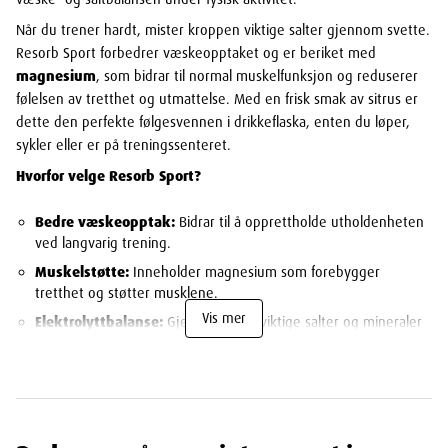
Når du trener hardt, mister kroppen viktige salter gjennom svette.
Resorb Sport forbedrer væskeopptaket og er beriket med
magnesium
, som bidrar til normal muskelfunksjon og reduserer
følelsen av tretthet og utmattelse. Med en frisk smak av sitrus er
dette den perfekte følgesvennen i drikkeflaska, enten du løper,
sykler eller er på treningssenteret.
Hvorfor velge Resorb Sport?
Bedre væskeopptak:
Bidrar til å opprettholde utholdenheten
ved langvarig trening.
Muskelstøtte:
Inneholder magnesium som forebygger
tretthet og støtter musklene.
Vis mer
Elektrolyttbalanse:
Gjenoppretter viktige salter og mineraler
tapt gjennom svette.
Frisk smak:
God og leskende sitrussmak som er lett å drikke
under aktivitet.
Dosering og bruk:
Anbefalt for voksne og barn fra 11 år. Bland 1