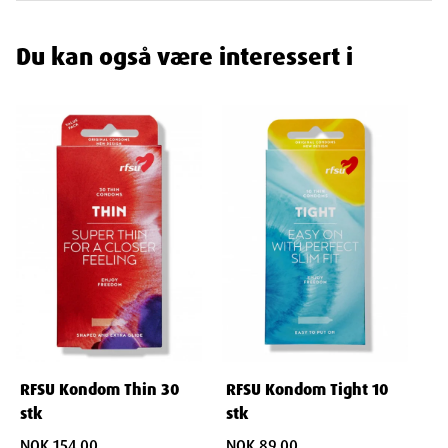
Langvarig effekt:
Gir god glid over tid uten behov for
konstant påføring.
Du kan også være interessert i
Egenskaper
Ingredienser
AQUA, PROPYLENE GLYCOL, GLYCERIN, HYDROXYETHYLCELLULOSE,
PHENOXYETHANOL, ACACIA SENEGAL GUM, XANTHAN GUM, BENZOIC
ACID, SODIUM SACCHARIN, DEHYDROACETIC ACID, SODIUM LACTATE
RFSU Kondom Thin 30
RFSU Kondom Tight 10
stk
stk
NOK 154.00
NOK 89.00