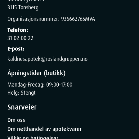
3115 Tønsberg
Organisasjonsnummer:
936662765
MVA
Telefon:
31 02 00 22
E-post:
kaldnesapotek@roslandgruppen.no
Åpningstider (butikk)
Mandag-Fredag: 09:00-17:00
Helg: Stengt
Snarveier
Om oss
Om netthandel av apotekvarer
Vilkår og betingelser