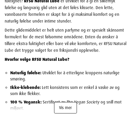
fuktighet?
RFSU Natural Lube
er utviklet for å gi en silkemyk
følelse og langvarig glid uten at det føles klissete. Den lette,
vannbaserte formelen er skapt for å gi maksimal komfort og en
naturlig følelse under intime stunder.
Dette glidemiddelet er helt uten parfyme og er spesielt skånsomt
formulert for de mest følsomme områdene. Enten du ønsker å
tilføre ekstra fuktighet eller bare vil øke komforten, er RFSU Natural
Lube det trygge valget for en friksjonsfri opplevelse.
Hvorfor velge RFSU Natural Lube?
Naturlig følelse:
Utviklet for å etterligne kroppens naturlige
smøring.
Ikke-klebende:
Lett konsistens som er enkel å vaske av og
som ikke flekker.
100 % Vegansk:
Sertifisert av
The Vegan Society
og snill mot
Vis mer
miljøet.
Parfymefri:
Reduserer risikoen for irritasjon og ubalanse i
intimsonen.