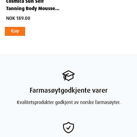
Cosmica Sun Self
Tanning Body Mousse
150 ml
NOK 189.00
Kjøp
Farmasøytgodkjente varer
Kvalitetsprodukter godkjent av norske farmasøyter.