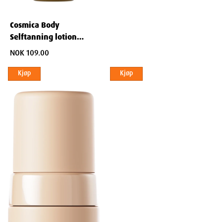
Cosmica Body
Selftanning lotion
150ml
NOK 109.00
Kjøp
Kjøp