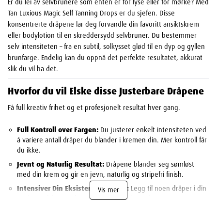
Er du lei av selvbrunere som enten er for lyse eller for mørke? Med
Tan Luxious Magic Self Tanning Drops er du sjefen. Disse
konsentrerte dråpene lar deg forvandle din favoritt ansiktskrem
eller bodylotion til en skreddersydd selvbruner. Du bestemmer
selv intensiteten – fra en subtil, solkysset glød til en dyp og gyllen
brunfarge. Endelig kan du oppnå det perfekte resultatet, akkurat
slik du vil ha det.
Hvorfor du vil Elske disse Justerbare Dråpene
Få full kreativ frihet og et profesjonelt resultat hver gang.
Full Kontroll over Fargen:
Du justerer enkelt intensiteten ved
å variere antall dråper du blander i kremen din. Mer kontroll får
du ikke.
Jevnt og Naturlig Resultat:
Dråpene blander seg sømløst
med din krem og gir en jevn, naturlig og stripefri finish.
Intensiver Din Eksisterende Farge:
Legg til noen dråper i din
Vis mer
vanlige selvbruner for å gi fargen et ekstra dypt og intensivt
løft.