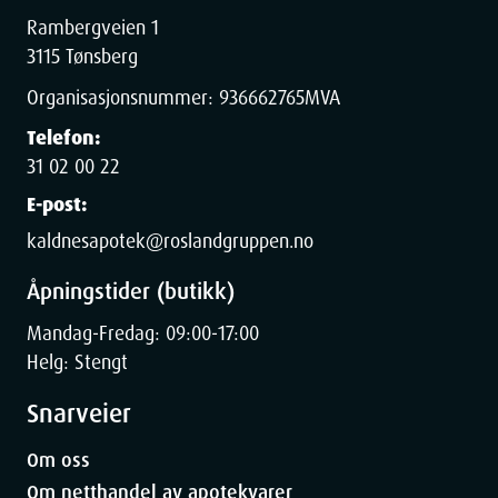
Rambergveien 1
3115 Tønsberg
Organisasjonsnummer:
936662765
MVA
Telefon:
31 02 00 22
E-post:
kaldnesapotek@roslandgruppen.no
Åpningstider (butikk)
Mandag-Fredag: 09:00-17:00
Helg: Stengt
Snarveier
Om oss
Om netthandel av apotekvarer