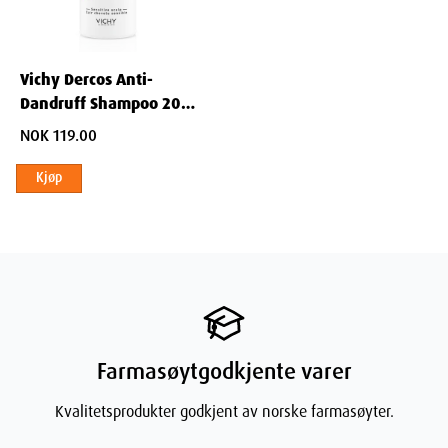
Vichy Dercos Anti-
Dandruff Shampoo 200
ml
NOK 119.00
Kjøp
Farmasøytgodkjente varer
Kvalitetsprodukter godkjent av norske farmasøyter.