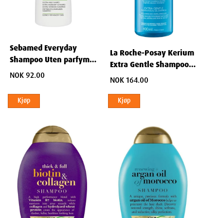
Ikke oppgitt.
Sebamed Everyday
La Roche-Posay Kerium
Shampoo Uten parfyme
Extra Gentle Shampoo
200ml
NOK 92.00
400 ml
NOK 164.00
Dimensjoner
Kjøp
Kjøp
Width
7
cm
Height
4
cm
Depth
22
cm
Weight
89
g