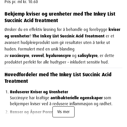
Pris pr. ml kr. 10.60
Bekjemp kviser og urenheter med The Inkey List
Succinic Acid Treatment
Ønsker du en effektiv løsning for å behandle og forebygge
kviser
og urenheter
?
The Inkey List Succinic Acid Treatment
er et
avansert hudpleieprodukt som gir resultater uten å tørke ut
huden. Formulert med en unik blanding
av
succinsyre
,
svovel
,
hyaluronsyre
og
salisylsyre
, er dette
produktet perfekt for alle hudtyper – inkludert sensitiv hud.
Hovedfordeler med The Inkey List Succinic Acid
Treatment
Reduserer Kviser og Urenheter
Succinsyre har kraftige
antibakterielle egenskaper
som
bekjemper kviser ved å redusere inflammasjon og rødhet.
Vis mer
Renser og Åpner Porene
Med
2 % svovel
og
1 % salisylsyre
fjernes overflødig talg og
smuss som tetter porene, samtidig som hudens overflate