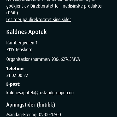
godkjent av Direktoratet for medisinske produkter
Hyaluronate, Polysorbate 60, Ethylhexylglycerin, Sodium
Hydroxide, Dehydroacetic Acid, Malachite Extract, Sorbitan
(DMP).
Isostearate, Trisodium Ethylenediamine Disuccinate, CI 75810
Les mer på direktoratet sine sider
(Chlorophyllin-Copper-Complex).
Kaldnes Apotek
Rambergveien 1
3115 Tønsberg
Dimensjoner
Organisasjonsnummer:
936662765
MVA
Telefon:
31 02 00 22
Width
5.9
cm
E-post:
Height
2.29
cm
kaldnesapotek@roslandgruppen.no
Åpningstider (butikk)
Depth
12.3
cm
Mandag-Fredag: 09:00-17:00