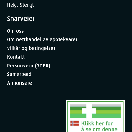
Weight
30
g
Helg: Stengt
Snarveier
Om oss
Om netthandel av apotekvarer
Vilkår og betingelser
Kontakt
Personvern (GDPR)
Samarbeid
Annonsere