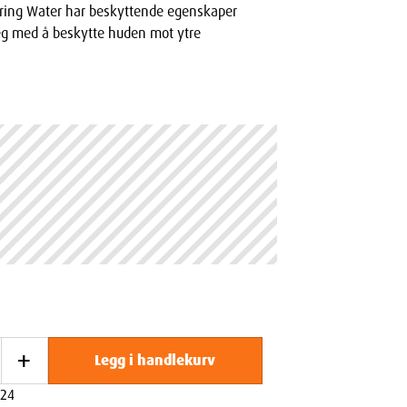
ring Water har beskyttende egenskaper
g med å beskytte huden mot ytre
+
Legg i handlekurv
24