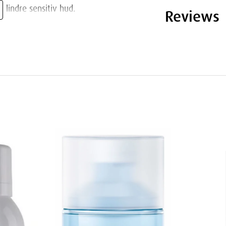
g lindre sensitiv hud.
Reviews
upper, fra babyer til voksne.
irritasjon eller allergiske reaksjoner.
ring Water
hud
ud
i tørre miljøer