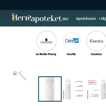
Apotekvarer
Sk
▼
La Roche-Posay
CeraVe
Cosmica