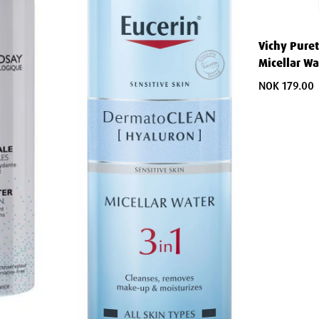
Vichy Pure
Micellar W
orhold
NOK 179.00
inger
ler ved akutte behov
ukter
mer og kremer
m dagen