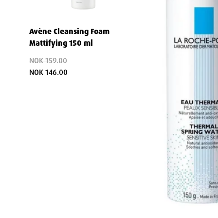
Beskytter mot daglige påkjenninger
Avène Cleansing Foam
Danner en usynlig, beskyttende film på huden
Mattifying 150 ml
Motvirker effekten av forurensning og harde værf
NOK 159.00
Støtter hudens naturlige beskyttelsesmekanismer
NOK 146.00
Allsidig for hele familien
Sikker for bruk på babyer, barn og voksne
Perfekt for ømfintlig hud etter medisinske behandl
Kan brukes som en del av daglig hudpleierutine el
Forsterker effekten av andre hudpleieprod
Forbereder huden for optimal absorpsjon av seru
Kan brukes som en setting spray over makeup
Ideell for å friske opp og rehydrere huden gjenno