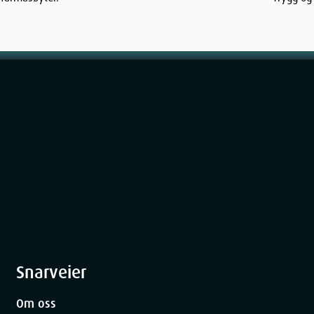
dyrer
aanlegg
i klorvann
Snarveier
r utendørsaktiviteter
Om oss