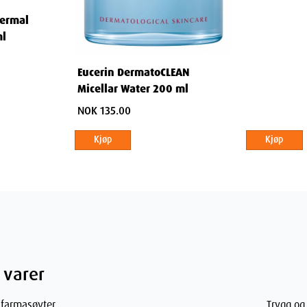
hermal
r situasjon
ml
ituasjoner:
Eucerin DermatoCLEAN
Micellar Water 200 ml
NOK 135.00
Kjøp
Kjøp
uktighetskrem
 dagen
solen
 varer
r
 farmasøyter.
Trygg og 