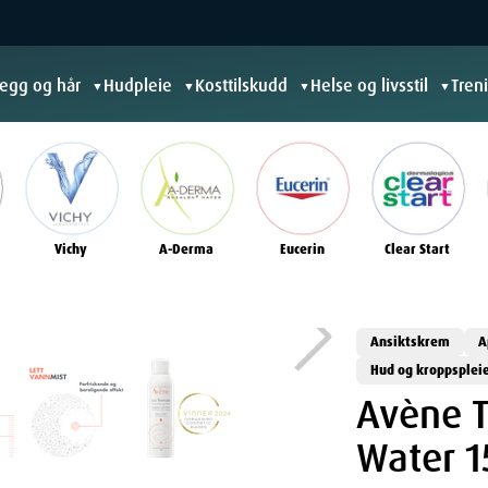
jegg og hår
Hudpleie
Kosttilskudd
Helse og livsstil
Tren
▼
▼
▼
▼
Vichy
A-Derma
Eucerin
Clear Start
Ansiktskrem
A
Hud og kroppsplei
Avène T
Water 1