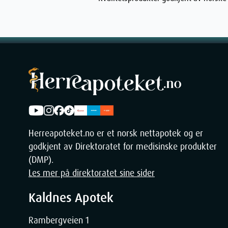
Lindrer huden etter dermatologiske behandlinger
Beroliger irritasjon etter hårfjerning eller barbering
Reduserer rødhet og ubehag etter estetiske prose
Reise og pendling
Motvirker uttørrende effekter av flyreiser og klim
Frisker opp huden under lange reiser
Beskytter mot miljøstress i nye omgivelser
Herreapoteket.no er et norsk nettapotek og er
godkjent av Direktoratet for medisinske produkter
Trening og utendørsaktiviteter
(DMP).
Les mer på direktoratet sine sider
Kjøler ned og frisker opp huden etter trening
Gjenoppretter fuktighetsbalansen etter svømming 
Kaldnes Apotek
Lindrer irritasjon forårsaket av vind og kulde unde
Rambergveien 1