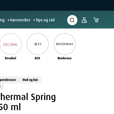
ing
Varemerker
Tips og råd
▼
▼
Decubal
ACO
Bioderma
potekvarer
Hud og hår
e
hermal Spring
50 ml