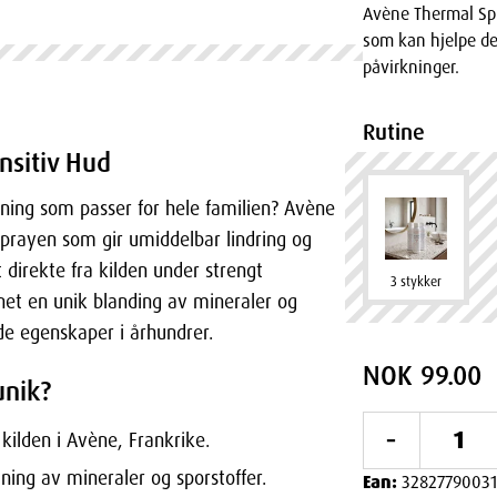
Avène Thermal Sp
som kan hjelpe de
påvirkninger.
Rutine
nsitiv Hud
sning som passer for hele familien? Avène
prayen som gir umiddelbar lindring og
 direkte fra kilden under strengt
3 stykker
nnet en unik blanding av mineraler og
nde egenskaper i århundrer.
NOK 99.00
unik?
-
 kilden i Avène, Frankrike.
ing av mineraler og sporstoffer.
Ean:
32827790031