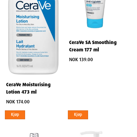
Gjør selv den tørreste hud myk og smidig
Forbedrer hudens elastisitet
Reduserer følelsen av stramhet og ubehag
Beskyttende barriere
CeraVe SA Smoothing
Danner et usynlig skjold mot ytre påvirkninger
Cream 177 ml
Forhindrer ytterligere fuktighetstap
NOK 139.00
Støtter hudens naturlige reparasjonsprosess
Lindrer irritert hud
CeraVe Moisturising
Reduserer kløe og rødhet assosiert med tørr hud
Lotion 473 ml
Beroliger irritert og stresset hud
NOK 174.00
Gir umiddelbar komfort til utsatte områder
Kjøp
Kjøp
Forbedrer hudens struktur
Jevner ut grov og ujevn hudtekstur