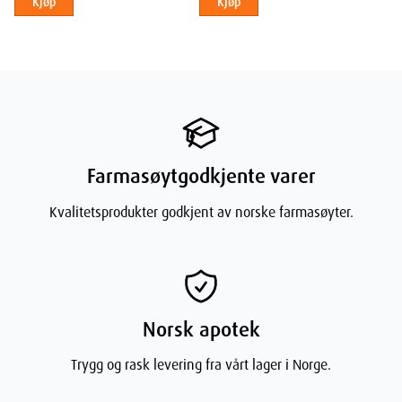
Kjøp
Kjøp
Fyller mellomrommene mellom hudcellene
Gir en glattere hudoverflate
Bidrar til å holde på fuktigheten i huden
Bruksområder: Allsidig pleie for ulike
hudtilstander
Dexeryl fuktighetskrem er spesielt effektiv ved følgende
Farmasøytgodkjente varer
hudtilstander:
Kvalitetsprodukter godkjent av norske farmasøyter.
Atopisk eksem
Lindrer tørrhet og kløe assosiert med atopisk dermatitt
Styrker hudens barrierefunksjon
Reduserer hyppigheten og intensiteten av oppblussinger
Norsk apotek
Iktyose (fiskehud)
Trygg og rask levering fra vårt lager i Norge.
Mykgjør og jevner ut den grove, skjellende huden