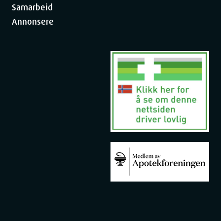
Eldre med aldersrelatert tørr hud
Samarbeid
Diabetikere som trenger spesiell fotpleie
Annonsere
Alle som søker en intensiv, parfymefri fuktighetskrem for
sensitiv hud
De som ønsker en pålitelig fuktighetskrem for daglig bruk på
både kropp og ansikt
Hvorfor velge Dexeryl Fuktighetskrem?
Dokumentert effekt
: Klinisk testet og anbefalt av hudleger.
Allsidig bruk
: Egnet for både kropp og ansikt, og for ulike
hudtilstander.
Høy konsentrasjon av aktive ingredienser
: 15% glyserol for
maksimal effekt.
Kosmetisk elegant
: Lett tekstur som absorberes raskt uten å
etterlate en fet film.
Økonomisk i bruk
: Konsentrert formel som gir mye for
pengene.