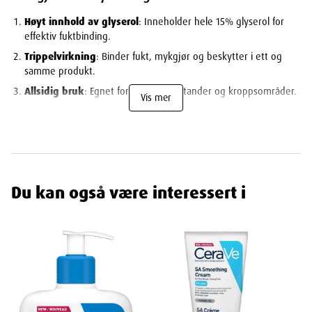
Høyt innhold av glyserol
: Inneholder hele 15% glyserol for
effektiv fuktbinding.
Trippelvirkning
: Binder fukt, mykgjør og beskytter i ett og
samme produkt.
Allsidig bruk
: Egnet for ulike hudtilstander og kroppsområder.
Vis mer
Parfymefri
: Ideell for sensitiv hud og de som foretrekker
uparfymerte produkter.
Klinisk testet
: Dokumentert effekt mot tørr og skjellende
hud.
Nøkkelfordeler med Dexeryl Fuktighetskrem
Du kan også være interessert i
Kraftig fuktbinding
15% glyserol trekker fuktighet til huden og holder den der
Reduserer tørrhet og flassing effektivt
Gir langvarig fuktighet gjennom dagen
Intensiv mykgjøring