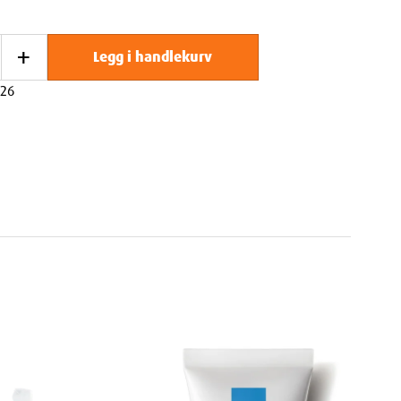
+
Legg i handlekurv
26