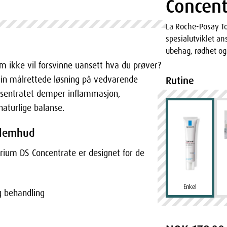
Concent
La Roche-Posay To
spesialutviklet a
ubehag, rødhet og 
om ikke vil forsvinne uansett hva du prøver?
din målrettede løsning på vedvarende
Rutine
onsentratet demper inflammasjon,
naturlige balanse.
oblemhud
rium DS Concentrate er designet for de
Enkel
g behandling