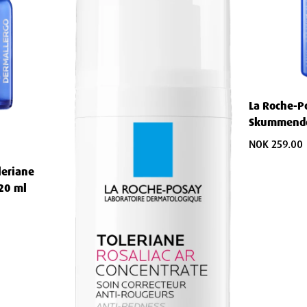
 Concentrate er designet for:
n av talg
La Roche-Po
Skummende
400ml
NOK 259.00
leriane
 20 ml