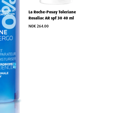
La Roche-Posay Toleriane
lle effekt, er Kerium DS Concentrate:
Rosaliac AR spf 30 40 ml
NOK 264.00
er
itasjon
uk
r du: