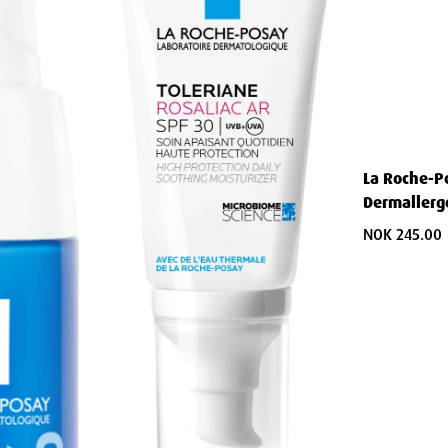
jon
enne avanserte ingrediensen:
La Roche-P
Dermallerg
NOK 245.00
patenterte prebiotiske ingrediensen: