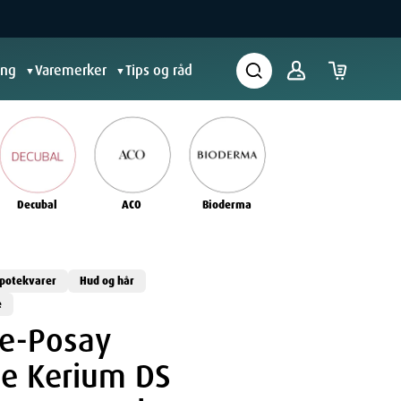
ing
Varemerker
Tips og råd
▼
▼
Decubal
ACO
Bioderma
potekvarer
Hud og hår
e
he-Posay
ne Kerium DS