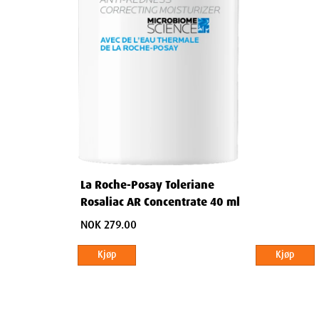
elt?
r på vanlige produkter
on
La Roche-Posay Toleriane
Rosaliac AR Concentrate 40 ml
NOK 279.00
ninger
Kjøp
Kjøp