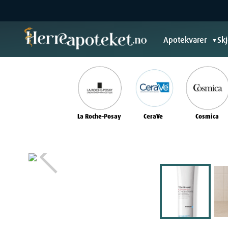
Apotekvarer
Sk
▼
La Roche-Posay
CeraVe
Cosmica