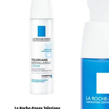
Hemmer bakterievekst som forårsaker inflammas
Balanserer hudens oljeproduksjon naturlig
Piroctone Olamine - antimikrobiell beskyttelse
D
Hemmer vekst av bakterier og sopp effektivt
Forebygger tilbakevendende hudproblemer
Reduserer eksisterende inflammasjon og irritasjon
Skaper et sunt mikromiljø på huden
Aqua Posae Filiformis - prebiotisk hudstøtte
Den 
Styrker hudens naturlige mikrobiom
Beroliger sensitiv, reaktiv hud
Bygger opp hudens motstandskraft
Beskytter mot fremtidige irritasjoner
La Roche-Posay Toleriane