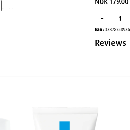
NOK 179.00
elig å balansere
-
nsentrat gir dette produktet:
Ean:
33378758936
Reviews
r
te essensielle mineralet arbeider på flere
ans