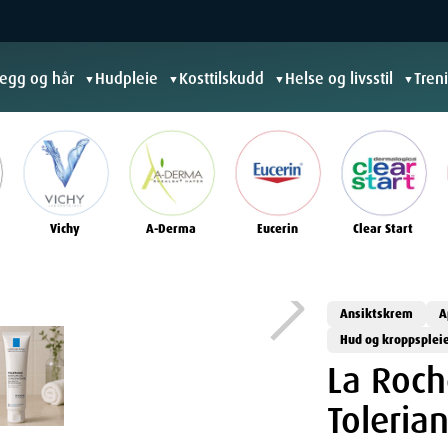
jegg og hår
Hudpleie
Kosttilskudd
Helse og livsstil
Tren
▼
▼
▼
▼
Vichy
A-Derma
Eucerin
Clear Start
Ansiktskrem
A
Hud og kroppsplei
La Roc
Toleria