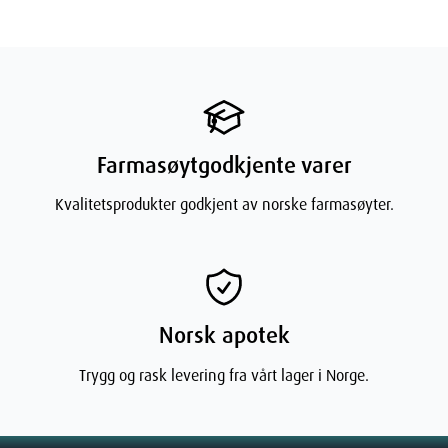
Rik på Mineraler og Sporstoffer:
Styrker hudens naturlige
forsvarsmekanismer.
Beroligende og Anti-Inflammatorisk:
Reduserer rødhet
og ubehag, gir en frisk hudfølelse.
Glycerin:
Farmasøytgodkjente varer
Kraftig Fuktighetsbinder:
Trekker til seg og holder på
fuktighet i huden.
Kvalitetsprodukter godkjent av norske farmasøyter.
Forbedrer Hudens Hydrering og Komfort:
Sikrer at huden
forblir hydrert hele dagen.
Hvordan Bruke ACO Intimate Care Cleansing Oil
for Beste Resultater
Norsk apotek
Fukt Huden:
Trygg og rask levering fra vårt lager i Norge.
Start med å fukte ansiktet og halsen med lunkent vann.
Påfør Produktet: