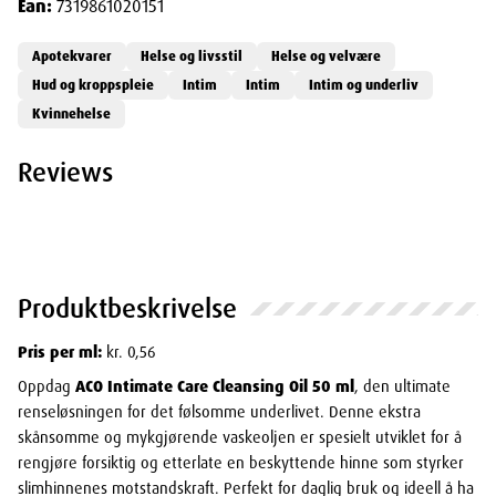
Ean:
7319861020151
Apotekvarer
Helse og livsstil
Helse og velvære
Hud og kroppspleie
Intim
Intim
Intim og underliv
Kvinnehelse
Reviews
Produktbeskrivelse
Pris per ml:
kr. 0,56
Oppdag
ACO Intimate Care Cleansing Oil 50 ml
, den ultimate
renseløsningen for det følsomme underlivet. Denne ekstra
skånsomme og mykgjørende vaskeoljen er spesielt utviklet for å
rengjøre forsiktig og etterlate en beskyttende hinne som styrker
slimhinnenes motstandskraft. Perfekt for daglig bruk og ideell å ha