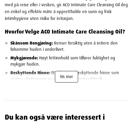
med på reise eller i vesken, gir ACO Intimate Care Cleansing Oil deg
en enkel og effektiv måte å opprettholde en sunn og frisk
intimhygiene uten risiko for irritasjon.
Hvorfor Velge ACO Intimate Care Cleansing Oil?
Skånsom Rengjøring:
Renser forsiktig uten å irritere den
følsomme huden i underlivet.
Mykgjørende:
Høyt fettinnhold som tilfører fuktighet og
mykgjør huden.
Beskyttende Hinne:
Etterlater en beskyttende hinne som
Vis mer
styrker slimhinnene og øker deres motstandskraft.
Uten Vann:
Så mild at den kan brukes uten vann, og kan
enkelt tørkes forsiktig av.
Uten Parfyme:
Formulert uten parfyme for å minimere risikoen
for irritasjon.
Du kan også være interessert i
Nøkkelfordeler med ACO Intimate Care
Cleansing Oil