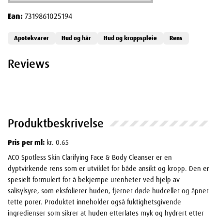
Ean:
7319861025194
Apotekvarer
Hud og hår
Hud og kroppspleie
Rens
Reviews
Produktbeskrivelse
Pris per ml:
kr. 0.65
ACO Spotless Skin Clarifying Face & Body Cleanser er en
dyptvirkende rens som er utviklet for både ansikt og kropp. Den er
spesielt formulert for å bekjempe urenheter ved hjelp av
salisylsyre, som eksfolierer huden, fjerner døde hudceller og åpner
tette porer. Produktet inneholder også fuktighetsgivende
ingredienser som sikrer at huden etterlates myk og hydrert etter