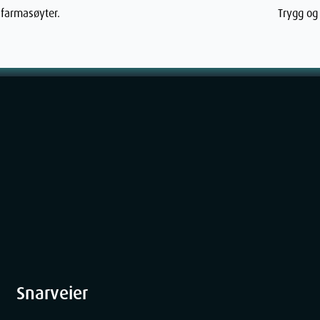
 farmasøyter.
Trygg og 
11
cm
63
g
Snarveier