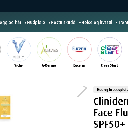
jegg og hår
Hudpleie
Kosttilskudd
Helse og livsstil
Tren
▼
▼
▼
▼
Vichy
A-Derma
Eucerin
Clear Start
Hud og kroppsplei
Clinide
Face Fl
SPF50+