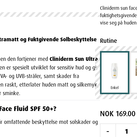
Cliniderm sun face 
fuktighetsgivende
vise seg på huden
Ultramatt og Fuktgivende Solbeskyttelse
Rutine
Cliniderm Sun Ultra
eien den fortjener med
 er spesielt utviklet for sensitiv hud og gir
VA- og UVB-stråler, samt skader fra
en raskt, etterlater huden matt og silkemyk,
Enkel
er sminke.
Face Fluid SPF 50+?
NOK 169.00
gir omfattende beskyttelse mot solskader og
-