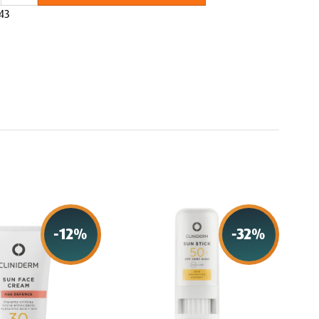
43
-
12
%
-
32
%