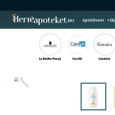
Apotekvarer
Sk
▼
La Roche-Posay
CeraVe
Cosmica