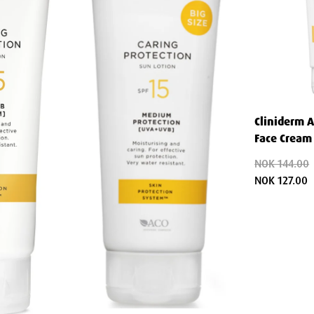
t Face Fluid SPF 50+?
ring.
.
vis du bader, svetter mye eller tørker av
Cliniderm 
Face Cream
mattende base.
NOK 144.00
NOK 127.00
 vann hvis produktet kommer i kontakt
telsen, gjenta påføringen regelmessig,