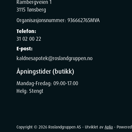
Rambergveien 1
3115 Tønsberg
Organisasjonsnummer:
936662765
MVA
Telefon:
31 02 00 22
E-post:
kaldnesapotek@roslandgruppen.no
Åpningstider (butikk)
Mandag-Fredag: 09:00-17:00
Helg: Stengt
Copyright ©
2026
Roslandgruppen AS - Utviklet av
Aplia
- Powered