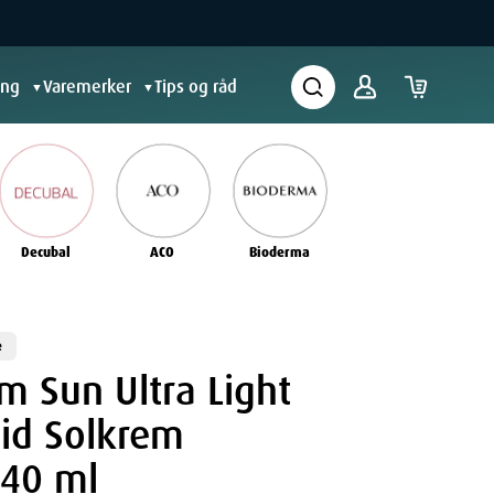
ing
Varemerker
Tips og råd
▼
▼
Decubal
ACO
Bioderma
e
rm Sun Ultra Light
uid Solkrem
 40 ml