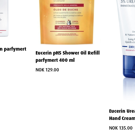
 behov
e for ulike hudtilstander.
air PLUS
on parfymert
ddelbart mykere og er beskyttet
Eucerin pH5 Shower Oil Refill
parfymert 400 ml
NOK 129.00
ktighet dypt i huden, mens
r kløende. Ideell for å behandle
topiControl
Eucerin Ure
Hand Cream
til atopisk eksem. Serien er
riodene for å forebygge nye.
NOK 135.00