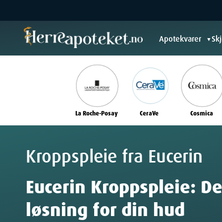
Apotekvarer
Sk
▼
La Roche-Posay
CeraVe
Cosmica
Kroppspleie fra Eucerin
Eucerin Kroppspleie: D
løsning for din hud