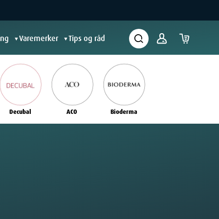
ing
Varemerker
Tips og råd
▼
▼
Decubal
ACO
Bioderma