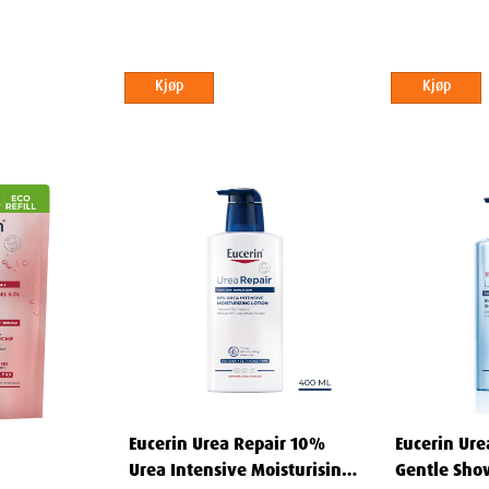
demper rødhet og beroliger, og
intens kløe og berolige en reaktiv
Kjøp
Kjøp
pH5
turlige forsvarsmekanismer.
etter hudens optimale
 barrieren, slik at den blir mer
effektiv daglig fuktighetspleie
Eucerin Urea Repair 10%
Eucerin Ur
aRepair
er primært en intensiv
Urea Intensive Moisturising
Gentle Sho
pesialisert behandlingsserie for