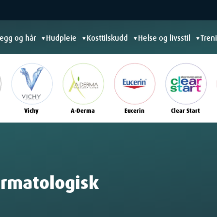
jegg og hår
Hudpleie
Kosttilskudd
Helse og livsstil
Tren
▼
▼
▼
▼
Vichy
A-Derma
Eucerin
Clear Start
ermatologisk