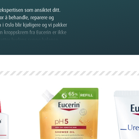
kspertisen som ansiktet ditt.
for å behandle, reparere og
 Oslo blir kjøligere og vi pakker
. En kroppskrem fra Eucerin er ikke
retter hudens sunne balanse.
cerin?
okumenterte resultater.
å solid vitenskapelig forskning og
lighet.
e ingredienser som
Urea
,
pesifikke utfordringer som ekstrem
somme som mulig, ofte uten
iv og reaktiv hud.