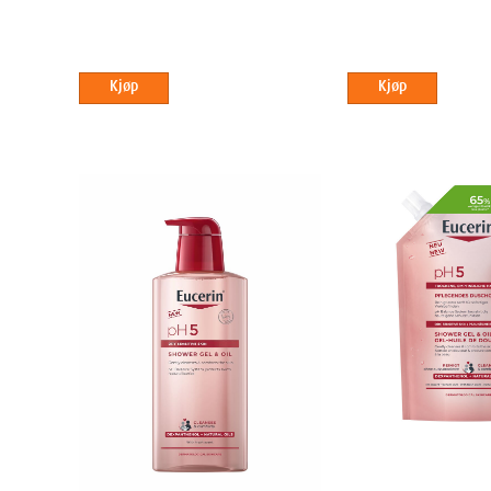
Nøkkelingredienser:
Licochalcone A
(fra lakrisrot) som 
Omega-fettsyrer
som styrker hudbarrieren.
Passer for:
Hele familien, inkludert spedbarn, for å dempe 
Kjøp
Kjøp
hud.
For sensitiv, men normal til tørr hud: 
Denne serien er designet for å bevare og styrke hudens na
Virkemåte:
Produktene har en unik pH-verdi som gjenoppr
surhetsgrad. Dette aktiverer hudens egne enzymer og styrker
motstandsdyktig mot ytre påvirkninger.
Passer for:
Deg med sensitiv hud som trenger en mild, men 
for å forhindre tørrhet og irritasjon.
Ofte Stilte Spørsmål (FAQ)
Hva er forskjellen på UreaRepair og AtopiControl?
Ure
fuktighetsbehandling for
tørr hud
.
AtopiControl
er en mer s