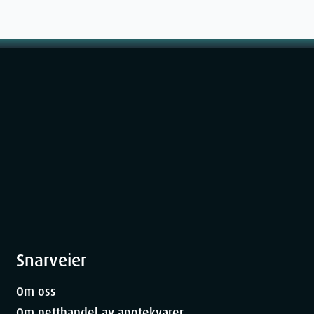
Snarveier
Om oss
Om netthandel av apotekvarer