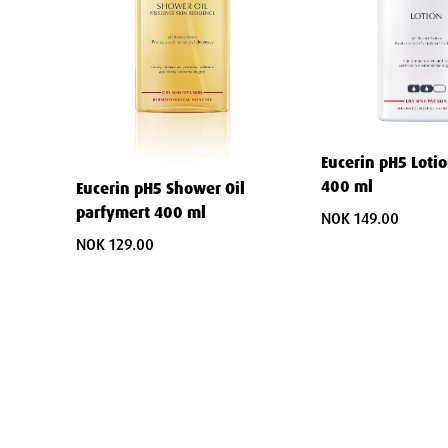
Finn riktig kroppspleie for dine
Eucerin har høyspesialiserte serier som gir skreddersydd plei
For tørr til ekstremt tørr hud: UreaRep
Eucerin pH5 Loti
Dette er Eucerins ekspertserie mot tørrhet. Huden føles umi
400 ml
mot fuktighetstap i 48 timer.
Eucerin pH5 Shower Oil
parfymert 400 ml
NOK 149.00
Nøkkelingredienser:
Urea
og
Ceramider
. Urea binder fu
NOK 129.00
ceramider reparerer og styrker hudbarrieren.
Passer for:
Deg med hud som føles stram, ru, flassende elle
tørre legger, albuer og hæler.
For atopisk, irritert og kløende hud: A
Spesielt utviklet for å gi intensiv pleie til hud med tendens 
designet for å brukes både under utbrudd og i de roligere pe