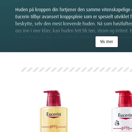
Huden på kroppen din fortjener den samme vitenskapelige e
Eucerin tilbyr avansert kroppspleie som er spesielt utviklet 
beskytte, selv den mest krevende huden. Nå som høstluften i
oss inn i mer klær, kan huden lett bli tørr, stram og irritert
bare fuktighet; det er en målrettet behandling som gjenopp
Vis mer
Hvorfor velge kroppspleie fra Eu
Eucerin tar hudhelse på alvor, med produkter som leverer d
Klinisk dokumentert effekt:
Hver formulering er basert p
er testet i kliniske studier for å garantere effekt og hudvenn
Problemløsende ingredienser:
Bruker aktive, anerkjent
Ceramider
og
Licochalcone A
for å jobbe målrettet mot s
tørrhet og kløe.
Høy toleranse:
Produktene er utviklet for å være så skån
parfyme og fargestoffer, noe som gjør dem ideelle for sensit