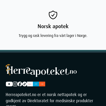
fra Vichy er såpefrie. De bruker milde vaskeaktiver som
rengjør effektivt uten å forstyrre hudens naturlige pH-verdi
og uten å etterlate den stram og tørr.
Norsk apotek
Start og avslutt dagen med den rene, styrkende følelsen av
Vichy. Utforsk utvalget og finn den perfekte rensen som
Trygg og rask levering fra vårt lager i Norge.
legger grunnlaget for en sunn og balansert hud.
Herreapoteket.no er et norsk nettapotek og er
godkjent av Direktoratet for medisinske produkter