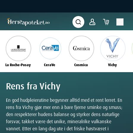
La Roche-Posay
CeraVe
Cosmica
Vichy
Rens fra Vichy
En god hudpleierutine begynner alltid med et rent lerret. En
rens fra Vichy gjør mer enn å bare fjerne sminke og smuss;
den respekterer hudens balanse og styrker dens naturlige
forsvar, takket være det unike, mineralrike vulkanske
vannet. Etter en lang dag ute i det friske høstværet i