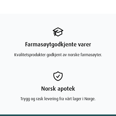
Praktiske Fordeler
Rommer opptil 2 porsjoner kosttilskudd
Enkel påfylling via bunnskru
Kan festes til både ryggsekk og nøkkelring
Forhindrer søl ved påfylling
Farmasøytgodkjente varer
Kompakt design som tar minimal plass
Kvalitetsprodukter godkjent av norske farmasøyter.
Vedlikehold og Rengjøring
Kan vaskes i oppvaskmaskin
Enkel å rengjøre manuelt
Holdbart materiale som tåler daglig bruk
Norsk apotek
Enkel demontering for grundig rengjøring
Trygg og rask levering fra vårt lager i Norge.
Målgruppe
Perfekt for: