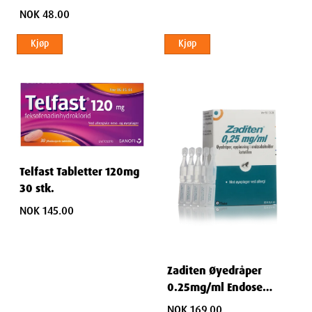
NOK 48.00
Kjøp
Kjøp
Telfast Tabletter 120mg
30 stk.
NOK 145.00
Zaditen Øyedråper
0.25mg/ml Endose
20x0.4 ML
NOK 169.00