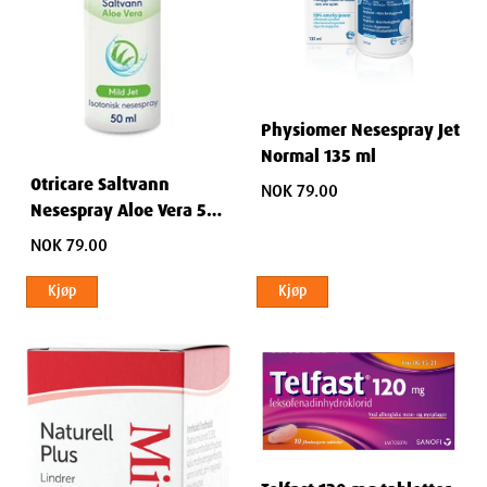
Physiomer Nesespray Jet
Normal 135 ml
Otricare Saltvann
NOK 79.00
Nesespray Aloe Vera 50
ml
NOK 79.00
Kjøp
Kjøp