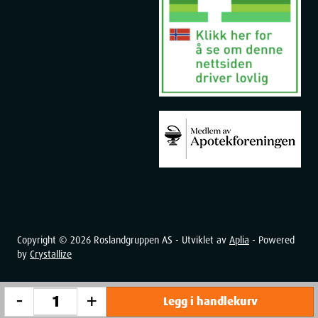
Depth
12.6
cm
Weight
30
g
Copyright ©
2026
Roslandgruppen AS - Utviklet av
Aplia
- Powered
by
Crystallize
-
+
Legg i handlekurv