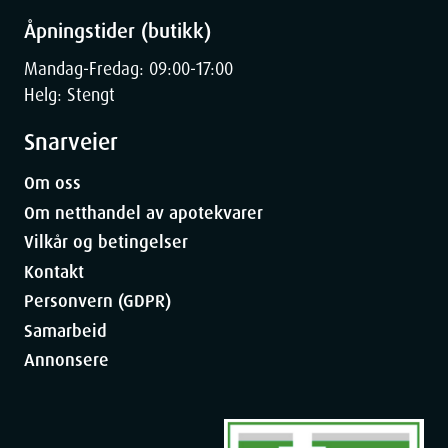
Ingredienser
Åpningstider (butikk)
Mandag-Fredag: 09:00-17:00
Inneholder fexofenadin, mikrokrystallinsk cellulose, maisstivelse,
Helg: Stengt
krysskarmellosenatrium, magnesiumstearat, hypromellose,
povidon, titandioksid, vannfri kolloidial silika, makrogol 400,
Snarveier
jernoksid.
Om oss
Om netthandel av apotekvarer
Vilkår og betingelser
Dimensjoner
Kontakt
Personvern (GDPR)
Samarbeid
Width
6.6
cm
Annonsere
Height
2.19
cm