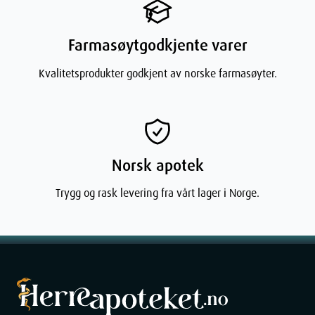
Dersom noe av dette gjelder deg, eller hvis du er usikker, skal du
snakke med legen før du tar legemidlet.
Farmasøytgodkjente varer
Andre legemidler
Kvalitetsprodukter godkjent av norske farmasøyter.
Snakk med lege eller apotek dersom du bruker, nylig har brukt
eller planlegger å bruke andre legemidler.Visse legemidler mot sur
mage som inneholder aluminium- og magnesiumhydroksid kan
nedsette virkningen av Telfast hvis de inntas samtidig. Det
anbefales derfor at slike legemidler og Telfast tas med 2 timers
Norsk apotek
mellomrom.
Trygg og rask levering fra vårt lager i Norge.
Kjøring og bruk av maskiner
Telfast påvirker sannsynligvis ikke evnen til å kjøre bil eller bruke
maskiner. Du bør allikevel kontrollere at disse tablettene ikke gjør
deg trett eller svimmel før du kjører eller bruker maskiner.
Telfast inneholder natriumDette legemidlet inneholder mindre enn