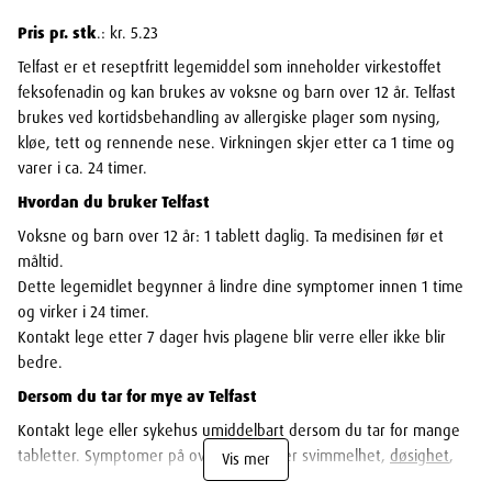
Pris pr. stk
.: kr. 5.23
Telfast er et reseptfritt legemiddel som inneholder virkestoffet
feksofenadin og kan brukes av voksne og barn over 12 år. Telfast
brukes ved kortidsbehandling av allergiske plager som nysing,
kløe, tett og rennende nese. Virkningen skjer etter ca 1 time og
varer i ca. 24 timer.
Hvordan du bruker Telfast
Voksne og barn over 12 år: 1 tablett daglig. Ta medisinen før et
måltid.
Dette legemidlet begynner å lindre dine symptomer innen 1 time
og virker i 24 timer.
Kontakt lege etter 7 dager hvis plagene blir verre eller ikke blir
bedre.
Dersom du tar for mye av Telfast
Kontakt lege eller sykehus umiddelbart dersom du tar for mange
tabletter. Symptomer på overdosering er svimmelhet,
døsighet
,
Vis mer
tretthet og
munntørrhet
.